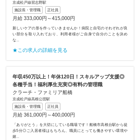
京成松戸線習志野駅
施設長・管理職
正社員
月給 333,000円～415,000円
新しいケアの形を作っていきませんか！病院と自宅のそれぞれが良
い部分を取り入れており、利用者様がご自身で自分のことを決め
な...
★この求人の詳細を見る
年収450万以上！年休120日！スキルアップ支援◎
各種手当！福利厚生充実◎有料の管理職
クラーチ・ファミリア船橋
京成松戸線高根公団駅
施設長・管理職
正社員
月給 361,000円～400,000円
「ありがとう」を大切にしている職場です！船橋市高根台駅から徒
歩5分◎ご入居者様はもちろん、職員にとっても働きやすい環境や
嬉...