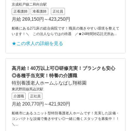
京成松戸線二和向台駅
正看護師
准看護師
正社員
月給 269,150円～423,250円
船橋にある271床の総合病院です！職員の働きやすい環境を整えて
います！＼ この法人ならではの待遇 ／★24時間対応託児所あ...
★この求人の詳細を見る
高月給！40万以上可◎研修充実！ブランクも安心
◎各種手当充実！特養の介護職
特別養護老人ホームふなばし翔裕園
東武野田線馬込沢駅
介護職
正社員
月給 200,770円～421,920円
船橋市にあるユニット型特別養護老人ホームです！充実した設備・
コンパクトな設備で働きやすい◎一緒に働くスタッフを募集中！！
＼...