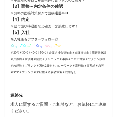
※希望者のみ他ご希望条件に合う求人のご紹介！
【3】
面接～内定条件の確認
※無料の面接対策付きで面接通過率UP!!
【4】内定
※給与面や待遇面など確認・交渉致します！
【5】入社
※
入社後もアフターフォロー◎
☆.。
:*
☆
..:*゜
☆.。
☆.。:
*☆
＃20代＃30代＃40代＃50代＃介護＃社会福祉士＃介護福祉士＃障害者施設
＃介護職＃看護師＃病院＃クリニック＃事務＃コロナ対策＃ワクチン接種
＃未経験＃ブランク＃週休2日制＃ハローワーク＃高時給＃高月給＃急募
＃ママ＃ブランク＃未経験＃経験者歓迎＃残業なし
連絡先
求人に関するご質問・ご相談など、お気軽にご連絡
ください。