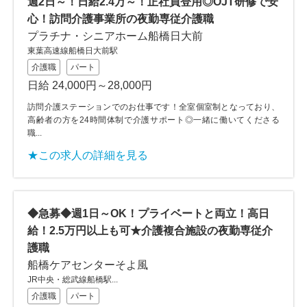
週2日～！日給2.4万～！正社員登用◎OJT研修で安
心！訪問介護事業所の夜勤専従介護職
プラチナ・シニアホーム船橋日大前
東葉高速線船橋日大前駅
介護職
パート
日給 24,000円～28,000円
訪問介護ステーションでのお仕事です！全室個室制となっており、
高齢者の方を24時間体制で介護サポート◎一緒に働いてくださる
職...
★この求人の詳細を見る
◆急募◆週1日～OK！プライベートと両立！高日
給！2.5万円以上も可★介護複合施設の夜勤専従介
護職
船橋ケアセンターそよ風
JR中央・総武線船橋駅...
介護職
パート