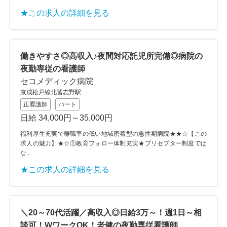
★この求人の詳細を見る
働きやすさ◎高収入♪夜間対応託児所完備◎病院の
夜勤専従の看護師
セコメディック病院
京成松戸線北習志野駅...
正看護師
パート
日給 34,000円～35,000円
福利厚生充実で離職率の低い地域密着型の急性期病院★★☆【この
求人の魅力】★☆①教育フォロー体制充実★プリセプター制度では
な...
★この求人の詳細を見る
＼20～70代活躍／高収入◎日給3万～！週1日～相
談可！WワークOK！老健の夜勤専従看護師