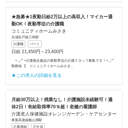
★急募★1夜勤日給2万以上の高収入！マイカー通
勤OK！夜勤専従の介護職
コミュニティホームみさき
京成松戸線三咲駅
介護職
パート
日給 21,450円～23,400円
+..｡*ﾟ+介護複合施設の夜勤専従の介護スタッフ募集です！+..｡*ﾟ
勤務地 【 コミュニティホームみさき...
★この求人の詳細を見る
月給30万以上！残業なし！介護施設未経験可！週
休2日！有給取得率70％超！老健の看護師
介護老人保健施設オレンジガーデン・ケアセンター
東葉高速線飯山満駅
正看護師
正社員