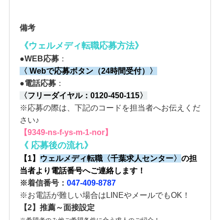
備考
《ウェルメディ転職応募方法
》
●
WEB応募
：
〈 Webで応募ボタン（24時間受付）〉
●電話応募
：
〈
フリーダイヤル：
0120-450-115
〉
※応募の際は、下記のコードを担当者へお伝えくだ
さい♪
【9349-ns-f-ys-m-1-nor】
《
応募後の流れ
》
【1】
ウェルメディ転職
〈
千葉求人センター
〉
の
担
当者より電話番号へご連絡します！
※着信番号：
047-409-8787
※お電話が難しい場合はLINEやメールでもOK！
【2】
推薦～面接設定