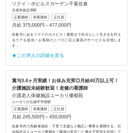
ツクイ・ポピルスガーデン千葉佐倉
京成本線志津駅
正看護師
准看護師
正社員
月給 375,000円～477,000円
佐倉市にあるツクイのホスピス！最期まで自分らしく生きるを叶え
るケアを提供！お客様のニーズに応え最高のサービスを目指しま
す...
★この求人の詳細を見る
賞与3.4ヶ月実績！お休み充実◎月給40万以上可！
介護施設未経験歓迎！老健の看護師
介護老人保健施設ユーカリ優都苑
ユーカリが丘線中学校駅
正看護師
准看護師
正社員
月給 245,500円～450,000円
佐倉市内で高齢者福祉・子育て支援など幅広い事業を展開する、社
会福祉法人ユーカリ優都会！職員の安定した働き方実現を目指して