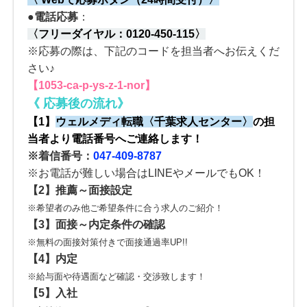
●電話応募
：
〈
フリーダイヤル：
0120-450-115
〉
※応募の際は、下記のコードを担当者へお伝えくだ
さい♪
【1053-ca-p-ys-z-1-nor】
《
応募後の流れ
》
【1】
ウェルメディ転職
〈
千葉求人センター
〉
の
担
当者より電話番号へご連絡します！
※着信番号：
047-409-8787
※お電話が難しい場合はLINEやメールでもOK！
【2】
推薦～面接設定
※希望者のみ他ご希望条件に合う求人のご紹介！
【3】
面接～内定条件の確認
※無料の面接対策付きで面接通過率UP!!
【4】内定
※給与面や待遇面など確認・交渉致します！
【5】入社