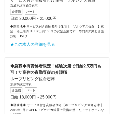
サービス付き高齢者向け住宅 ソルシアス佐倉
京成本線京成佐倉駅
介護職
パート
日給 20,000円～25,000円
◆勤務地◆ サービス付き高齢者向け住宅【 ソルシアス佐倉 】東
証一部上場のJALUX出資100％の安定企業です！専門の知識と介護
技術、JALグ...
★この求人の詳細を見る
◆急募◆有資格者限定！経験次第で日給2.5万円も
可！サ高住の夜勤専従の介護職
ホープリビング佐倉志津
京成本線志津駅
介護職
パート
日給 18,000円～25,000円
◆勤務地◆ サービス付き高齢者住宅【ホープリビング佐倉志津 】
2019年9月にOPEN！ピカピカ綺麗で設備の整ったアットホームな