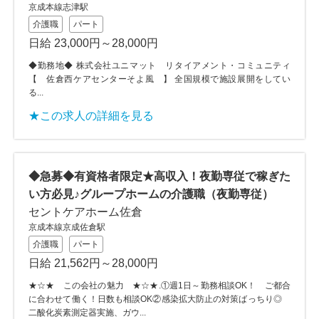
京成本線志津駅
介護職
パート
日給 23,000円～28,000円
◆勤務地◆ 株式会社ユニマット リタイアメント・コミュニティ
【 佐倉西ケアセンターそよ風 】 全国規模で施設展開をしてい
る...
★この求人の詳細を見る
◆急募◆有資格者限定★高収入！夜勤専従で稼ぎた
い方必見♪グループホームの介護職（夜勤専従）
セントケアホーム佐倉
京成本線京成佐倉駅
介護職
パート
日給 21,562円～28,000円
★☆★ この会社の魅力 ★☆★.①週1日～勤務相談OK！ ご都合
に合わせて働く！日数も相談OK②感染拡大防止の対策ばっちり◎
二酸化炭素測定器実施、ガウ...