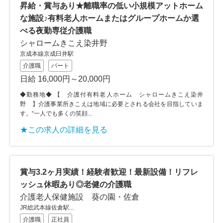
昇給・賞与あり★離職率の低い小規模アットホーム
な施設♪有料老人ホームまたはグループホームか選
べる夜勤専従介護職
シャロームきこえ染井野
京成本線京成臼井駅
介護職
パート
日給 16,000円～20,000円
◆勤務地◆ 【 介護付有料老人ホーム シャロームきこえ染井
野 】介護事業所きこえは地域に必要とされる会社を目指していま
す。“一人でも多くの笑顔...
★この求人の詳細を見る
賞与3.2ヶ月実績！経験者歓迎！最新設備！リフレ
ッシュ休暇あり◎老健の介護職
介護老人保健施設 葵の園・佐倉
JR総武本線佐倉駅...
介護職
正社員