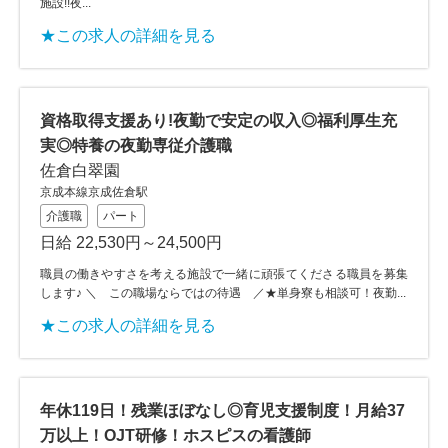
施設!!夜...
★この求人の詳細を見る
資格取得支援あり!夜勤で安定の収入◎福利厚生充
実◎特養の夜勤専従介護職
佐倉白翠園
京成本線京成佐倉駅
介護職
パート
日給 22,530円～24,500円
職員の働きやすさを考える施設で一緒に頑張てくださる職員を募集
します♪ ＼ この職場ならではの待遇 ／★単身寮も相談可！夜勤...
★この求人の詳細を見る
年休119日！残業ほぼなし◎育児支援制度！月給37
万以上！OJT研修！ホスピスの看護師