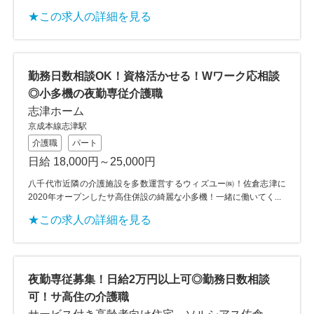
★この求人の詳細を見る
勤務日数相談OK！資格活かせる！Wワーク応相談
◎小多機の夜勤専従介護職
志津ホーム
京成本線志津駅
介護職
パート
日給 18,000円～25,000円
八千代市近隣の介護施設を多数運営するウィズユー㈱！佐倉志津に
2020年オープンしたサ高住併設の綺麗な小多機！一緒に働いてく...
★この求人の詳細を見る
夜勤専従募集！日給2万円以上可◎勤務日数相談
可！サ高住の介護職