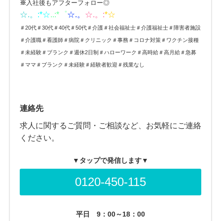
※
入社後もアフターフォロー◎
☆.。
:*
☆
..:*゜
☆.。
☆.。:
*☆
＃20代＃30代＃40代＃50代＃介護＃社会福祉士＃介護福祉士＃障害者施設
＃介護職＃看護師＃病院＃クリニック＃事務＃コロナ対策＃ワクチン接種
＃未経験＃ブランク＃週休2日制＃ハローワーク＃高時給＃高月給＃急募
＃ママ＃ブランク＃未経験＃経験者歓迎＃残業なし
連絡先
求人に関するご質問・ご相談など、お気軽にご連絡
ください。
▼タップで発信します▼
0120-450-115
平日
9：00～18：00