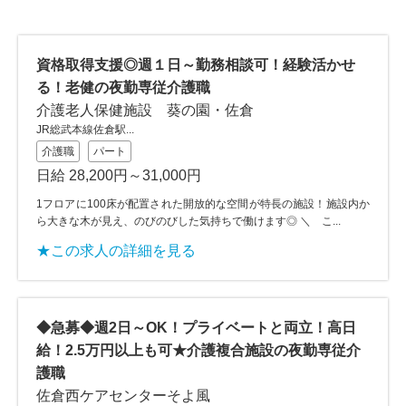
資格取得支援◎週１日～勤務相談可！経験活かせ
る！老健の夜勤専従介護職
介護老人保健施設 葵の園・佐倉
JR総武本線佐倉駅...
介護職
パート
日給 28,200円～31,000円
1フロアに100床が配置された開放的な空間が特長の施設！施設内か
ら大きな木が見え、のびのびした気持ちで働けます◎ ＼ こ...
★この求人の詳細を見る
◆急募◆週2日～OK！プライベートと両立！高日
給！2.5万円以上も可★介護複合施設の夜勤専従介
護職
佐倉西ケアセンターそよ風