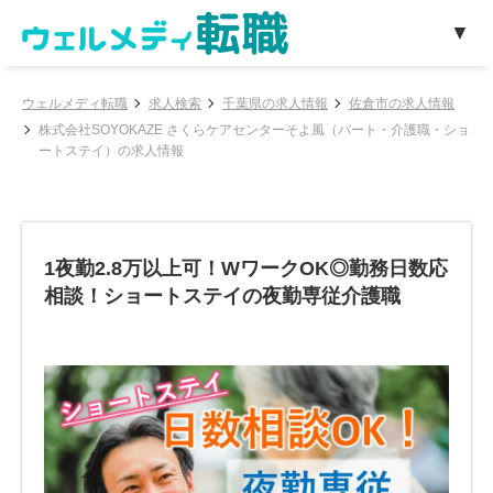
ウェルメディ転職
求人検索
千葉県の求人情報
佐倉市の求人情報
株式会社SOYOKAZE さくらケアセンターそよ風（パート・介護職・ショ
ートステイ）の求人情報
1夜勤2.8万以上可！WワークOK◎勤務日数応
相談！ショートステイの夜勤専従介護職