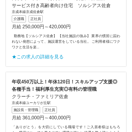
サービス付き高齢者向け住宅 ソルシアス佐倉
京成本線京成佐倉駅
介護職
正社員
月給 250,000円～420,000円
勤務地【ソルシアス佐倉】 【当社施設の強み】 業界の慣習に囚わ
れない発想によって、施設運営をしている当社。 ご利用者様にワク
ワクと生活を楽...
★この求人の詳細を見る
年収450万以上！年休120日！スキルアップ支援◎
各種手当！福利厚生充実◎有料の管理職
クラーチ・ファミリア佐倉
京成本線ユーカリが丘駅
施設長・管理職
正社員
月給 361,000円～400,000円
「ありがとう」を大切にしている職場です！ご入居者様はもちろ