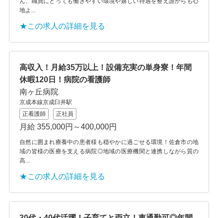
ん、職員にとっても働きやすい環境や嬉しい待遇を整え誰からも心
地よ...
★この求人の詳細を見る
高収入！月給35万以上！設備充実の単身寮！年間
休暇120日！病院の看護師
南ヶ丘病院
京成本線京成臼井駅
正看護師
正社員
月給 355,000円～400,000円
自然に囲まれ療養中の患者様も穏やかに過ごせる環境！佐倉市の地
域の皆様の医療を支える病院◎地域の医療機関と連携しながら質の
高...
★この求人の詳細を見る
30代・40代活躍！子育てと両立！車通勤可◎年間