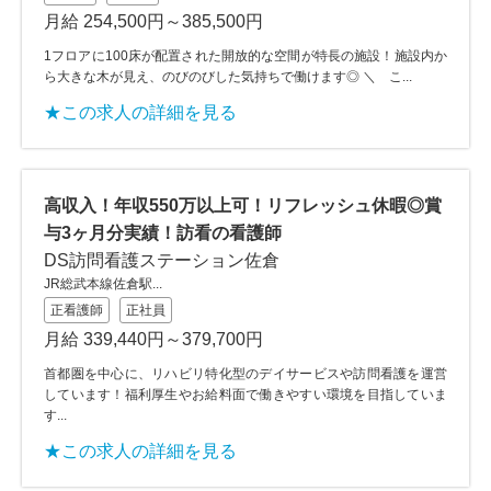
月給 254,500円～385,500円
1フロアに100床が配置された開放的な空間が特長の施設！施設内か
ら大きな木が見え、のびのびした気持ちで働けます◎ ＼ こ...
★この求人の詳細を見る
高収入！年収550万以上可！リフレッシュ休暇◎賞
与3ヶ月分実績！訪看の看護師
DS訪問看護ステーション佐倉
JR総武本線佐倉駅...
正看護師
正社員
月給 339,440円～379,700円
首都圏を中心に、リハビリ特化型のデイサービスや訪問看護を運営
しています！福利厚生やお給料面で働きやすい環境を目指していま
す...
★この求人の詳細を見る