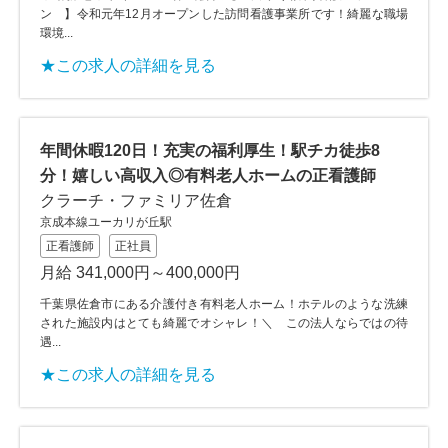
ン 】令和元年12月オープンした訪問看護事業所です！綺麗な職場
環境...
★この求人の詳細を見る
年間休暇120日！充実の福利厚生！駅チカ徒歩8
分！嬉しい高収入◎有料老人ホームの正看護師
クラーチ・ファミリア佐倉
京成本線ユーカリが丘駅
正看護師
正社員
月給 341,000円～400,000円
千葉県佐倉市にある介護付き有料老人ホーム！ホテルのような洗練
された施設内はとても綺麗でオシャレ！＼ この法人ならではの待
遇...
★この求人の詳細を見る