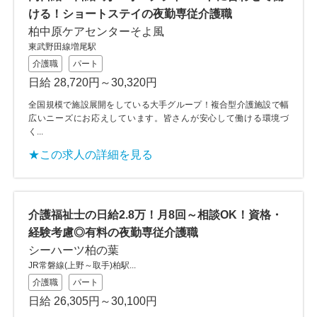
ける！ショートステイの夜勤専従介護職
柏中原ケアセンターそよ風
東武野田線増尾駅
介護職
パート
日給 28,720円～30,320円
全国規模で施設展開をしている大手グループ！複合型介護施設で幅
広いニーズにお応えしています。皆さんが安心して働ける環境づ
く...
★この求人の詳細を見る
介護福祉士の日給2.8万！月8回～相談OK！資格・
経験考慮◎有料の夜勤専従介護職
シーハーツ柏の葉
JR常磐線(上野～取手)柏駅...
介護職
パート
日給 26,305円～30,100円