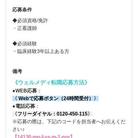
応募条件
◆必須資格/免許
・正看護師
◆必須経験
・臨床経験3年以上ある方
備考
《ウェルメディ転職応募方法
》
●
WEB応募
：
〈 Webで応募ボタン（24時間受付）〉
●電話応募
：
〈
フリーダイヤル：
0120-450-115
〉
※応募の際は、下記のコードを担当者へお伝えくだ
さい♪
【14130-mg-f-ys-m-1-nor】