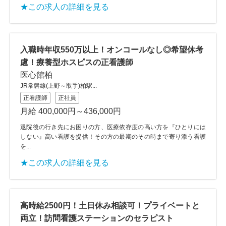
★この求人の詳細を見る
入職時年収550万以上！オンコールなし◎希望休考
慮！療養型ホスピスの正看護師
医心館柏
JR常磐線(上野～取手)柏駅...
正看護師
正社員
月給 400,000円～436,000円
退院後の行き先にお困りの方、医療依存度の高い方を『ひとりには
しない』高い看護を提供！その方の最期のその時まで寄り添う看護
を...
★この求人の詳細を見る
高時給2500円！土日休み相談可！プライベートと
両立！訪問看護ステーションのセラピスト