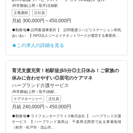
JR常磐線(上野～取手)北柏駅
正看護師
正社員
月給 300,000円～450,000円
◆勤務地◆ 訪問看護事業所【 訪問看護リハビリステーション和気
あいあい 】NPO法人ジーエイチネットワークが運営する事業所...
★この求人の詳細を見る
育児支援充実！柏駅徒歩5分◎土日休み！ご家族の
休みに合わせやすい◎居宅のケアマネ
ハーブランド介護サービス
JR常磐線(上野～取手)柏駅...
ケアマネージャー
正社員
月給 240,000円～450,000円
◆勤務地◆ ライフエンタープライズ株式会社【 ハーブランド介護
サービス 】ハーブランド薬局は、千葉県北西部である東葛地域
（柏市・松戸市・流山市...