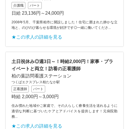
介護職
パート
日給 23,136円～24,000円
2008年5月、千葉県柏市に開設しました！住宅に囲まれた静かな立
地と、のびのび暮らせる環境が好評です◎一緒に働いてくださ...
★この求人の詳細を見る
土日祝休み◎週3日～！時給2,000円！家事・プラ
イベートと両立！訪看の正看護師
柏の葉訪問看護ステーション
つくばエクスプレス柏たなか駅
正看護師
パート
時給 2,000円～3,000円
住み慣れた地域やご家庭で、その人らしく療養生活を送れるように
適切な判断に基づいたケアとアドバイスを提供します！元病院勤
務...
★この求人の詳細を見る