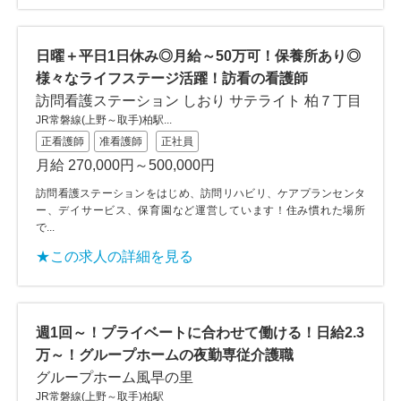
日曜＋平日1日休み◎月給～50万可！保養所あり◎
様々なライフステージ活躍！訪看の看護師
訪問看護ステーション しおり サテライト 柏７丁目
JR常磐線(上野～取手)柏駅...
正看護師
准看護師
正社員
月給 270,000円～500,000円
訪問看護ステーションをはじめ、訪問リハビリ、ケアプランセンタ
ー、デイサービス、保育園など運営しています！住み慣れた場所
で...
★この求人の詳細を見る
週1回～！プライベートに合わせて働ける！日給2.3
万～！グループホームの夜勤専従介護職
グループホーム風早の里
JR常磐線(上野～取手)柏駅