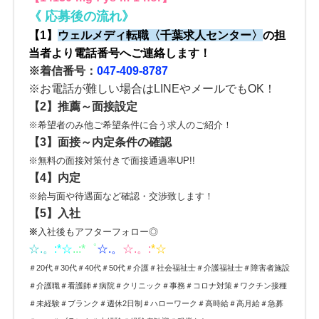
《
応募後の流れ
》
【1】
ウェルメディ転職
〈
千葉求人センター
〉
の
担
当者より電話番号へご連絡します！
※着信番号：
047-409-8787
※お電話が難しい場合はLINEやメールでもOK！
【2】
推薦～面接設定
※希望者のみ他ご希望条件に合う求人のご紹介！
【3】
面接～内定条件の確認
※無料の面接対策付きで面接通過率UP!!
【4】内定
※給与面や待遇面など確認・交渉致します！
【5】入社
※
入社後もアフターフォロー◎
☆.。
:*
☆
..:*゜
☆.。
☆.。:
*☆
＃20代＃30代＃40代＃50代＃介護＃社会福祉士＃介護福祉士＃障害者施設
＃介護職＃看護師＃病院＃クリニック＃事務＃コロナ対策＃ワクチン接種
＃未経験＃ブランク＃週休2日制＃ハローワーク＃高時給＃高月給＃急募