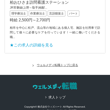
柏おひさま訪問看護ステーション
JR常磐線(上野～取手)柏駅...
理学療法士
作業療法士
言語聴覚士
パート
時給 2,500円～2,700円
柏市を中心に松戸、流山等の地域にある個人宅、施設を社用車で訪
問して個々に必要なケアを行っています！一緒に働いてくださる
職...
★この求人の詳細を見る
ウェルメディ転職トップに戻る
求人トップ
Copyright© 株式会社ウィズハート All Rights Reserved.