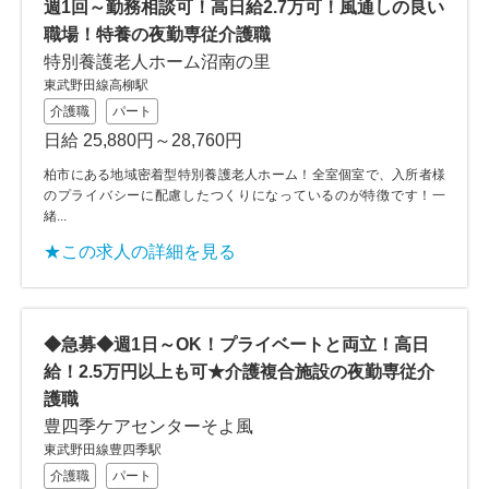
週1回～勤務相談可！高日給2.7万可！風通しの良い
職場！特養の夜勤専従介護職
特別養護老人ホーム沼南の里
東武野田線高柳駅
介護職
パート
日給 25,880円～28,760円
柏市にある地域密着型特別養護老人ホーム！全室個室で、入所者様
のプライバシーに配慮したつくりになっているのが特徴です！一
緒...
★この求人の詳細を見る
◆急募◆週1日～OK！プライベートと両立！高日
給！2.5万円以上も可★介護複合施設の夜勤専従介
護職
豊四季ケアセンターそよ風
東武野田線豊四季駅
介護職
パート