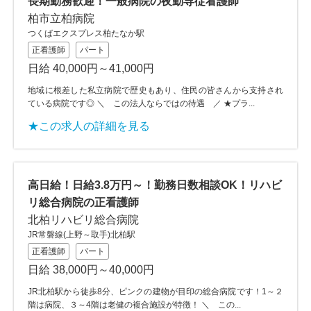
長期勤務歓迎！一般病院の夜勤専従看護師
柏市立柏病院
つくばエクスプレス柏たなか駅
正看護師
パート
日給 40,000円～41,000円
地域に根差した私立病院で歴史もあり、住民の皆さんから支持され
ている病院です◎ ＼ この法人ならではの待遇 ／ ★プラ...
★この求人の詳細を見る
高日給！日給3.8万円～！勤務日数相談OK！リハビ
リ総合病院の正看護師
北柏リハビリ総合病院
JR常磐線(上野～取手)北柏駅
正看護師
パート
日給 38,000円～40,000円
JR北柏駅から徒歩8分、ピンクの建物が目印の総合病院です！1～２
階は病院、３～4階は老健の複合施設が特徴！ ＼ この...