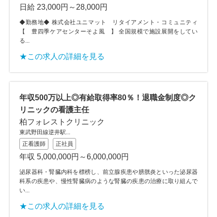
日給 23,000円～28,000円
◆勤務地◆ 株式会社ユニマット リタイアメント・コミュニティ
【 豊四季ケアセンターそよ風 】 全国規模で施設展開をしてい
る...
★この求人の詳細を見る
年収500万以上◎有給取得率80％！退職金制度◎ク
リニックの看護主任
柏フォレストクリニック
東武野田線逆井駅...
正看護師
正社員
年収 5,000,000円～6,000,000円
泌尿器科・腎臓内科を標榜し、前立腺疾患や膀胱炎といった泌尿器
科系の疾患や、慢性腎臓病のような腎臓の疾患の治療に取り組んで
い...
★この求人の詳細を見る