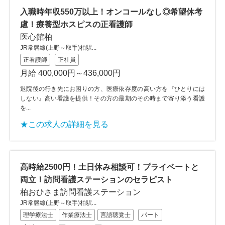
入職時年収550万以上！オンコールなし◎希望休考
慮！療養型ホスピスの正看護師
医心館柏
JR常磐線(上野～取手)柏駅...
正看護師
正社員
月給 400,000円～436,000円
退院後の行き先にお困りの方、医療依存度の高い方を『ひとりには
しない』高い看護を提供！その方の最期のその時まで寄り添う看護
を...
★この求人の詳細を見る
高時給2500円！土日休み相談可！プライベートと
両立！訪問看護ステーションのセラピスト
柏おひさま訪問看護ステーション
JR常磐線(上野～取手)柏駅...
理学療法士
作業療法士
言語聴覚士
パート