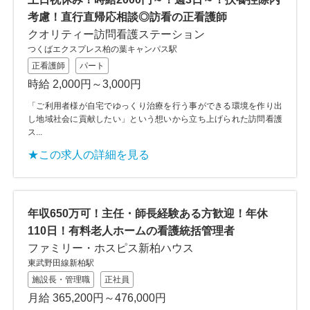
考慮！直行直帰応相談◎訪看の正看護師
クオリティー訪問看護ステーション
つくばエクスプレス柏の葉キャンパス駅
正看護師
パート
時給 2,000円～3,000円
「ご利用者様が自宅でゆっくり治療を行う事ができる環境を作り出
し地域社会に貢献したい」という想いから立ち上げられた訪問看護
ス...
★この求人の詳細を見る
年収650万可！主任・師長経験ある方歓迎！年休
110日！有料老人ホームの看護統括管理者
ファミリー・ホスピス新柏ハウス
東武野田線新柏駅
施設長・管理職
正社員
月給 365,200円～476,000円