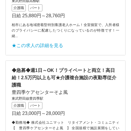
東武野田線高柳駅
介護職
パート
日給 25,880円～28,760円
柏市にある地域密着型特別養護老人ホーム！全室個室で、入所者様
のプライバシーに配慮したつくりになっているのが特徴です！一
緒...
★この求人の詳細を見る
◆急募◆週1日～OK！プライベートと両立！高日
給！2.5万円以上も可★介護複合施設の夜勤専従介
護職
豊四季ケアセンターそよ風
東武野田線豊四季駅
介護職
パート
日給 23,000円～28,000円
◆勤務地◆ 株式会社ユニマット リタイアメント・コミュニティ
【 豊四季ケアセンターそよ風 】 全国規模で施設展開をしてい