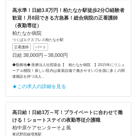
高水準！日給3.8万円！柏たなか駅徒歩2分◎経験者
歓迎！月8回できる方急募！総合病院の正看護師
（夜勤専従）
柏たなか病院
つくばエクスプレス柏たなか駅
正看護師
パート
日給 38,000円～38,000円
◆勤務地◆ 医療法人社団葵会【 柏たなか病院 】2015年にリニュ
ーアル開院！新しい院内は最新設備で働きやすい◎全国に多くの関
連施設を持つ法人...
★この求人の詳細を見る
高日給！日給3万～可！プライベートに合わせて働
ける！ショートステイの夜勤専従介護職
柏中原ケアセンターそよ風
東武野田線増尾駅