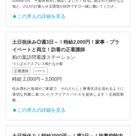
2008年5月、千葉県柏市に開設しました！住宅に囲まれた静かな立
地と、のびのび暮らせる環境が好評です◎一緒に働いてくださ...
★この求人の詳細を見る
土日祝休み◎週3日～！時給2,000円！家事・プラ
イベートと両立！訪看の正看護師
柏の葉訪問看護ステーション
つくばエクスプレス柏たなか駅
正看護師
パート
時給 2,000円～3,000円
住み慣れた地域やご家庭で、その人らしく療養生活を送れるように
適切な判断に基づいたケアとアドバイスを提供します！元病院勤
務...
★この求人の詳細を見る
土日祝休み！時給2000円～！週3日～！扶養控除内