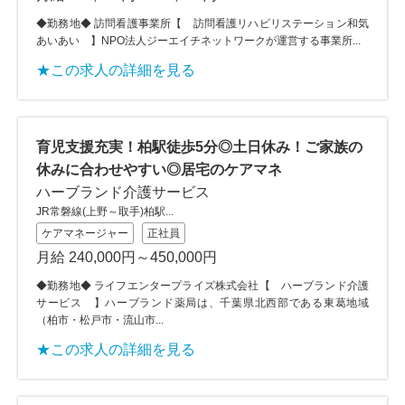
◆勤務地◆ 訪問看護事業所【 訪問看護リハビリステーション和気
あいあい 】NPO法人ジーエイチネットワークが運営する事業所...
★この求人の詳細を見る
育児支援充実！柏駅徒歩5分◎土日休み！ご家族の
休みに合わせやすい◎居宅のケアマネ
ハーブランド介護サービス
JR常磐線(上野～取手)柏駅...
ケアマネージャー
正社員
月給 240,000円～450,000円
◆勤務地◆ ライフエンタープライズ株式会社【 ハーブランド介護
サービス 】ハーブランド薬局は、千葉県北西部である東葛地域
（柏市・松戸市・流山市...
★この求人の詳細を見る