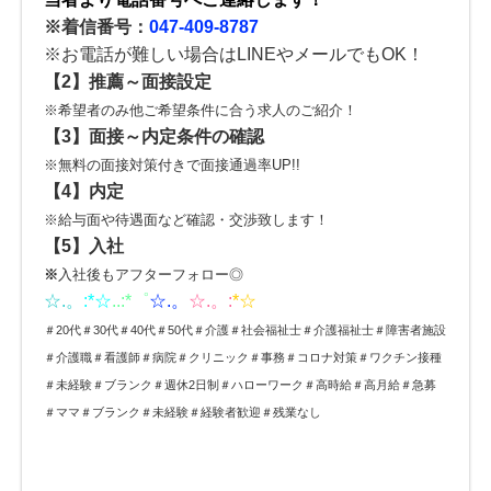
※着信番号：
047-409-8787
※お電話が難しい場合はLINEやメールでもOK！
【2】
推薦～面接設定
※希望者のみ他ご希望条件に合う求人のご紹介！
【3】
面接～内定条件の確認
※無料の面接対策付きで面接通過率UP!!
【4】内定
※給与面や待遇面など確認・交渉致します！
【5】入社
※
入社後もアフターフォロー◎
☆.。
:*
☆
..:*゜
☆.。
☆.。:
*☆
＃20代＃30代＃40代＃50代＃介護＃社会福祉士＃介護福祉士＃障害者施設
＃介護職＃看護師＃病院＃クリニック＃事務＃コロナ対策＃ワクチン接種
＃未経験＃ブランク＃週休2日制＃ハローワーク＃高時給＃高月給＃急募
＃ママ＃ブランク＃未経験＃経験者歓迎＃残業なし