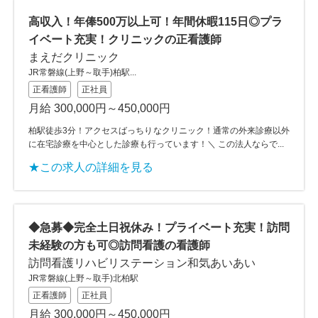
高収入！年俸500万以上可！年間休暇115日◎プラ
イベート充実！クリニックの正看護師
まえだクリニック
JR常磐線(上野～取手)柏駅...
正看護師
正社員
月給 300,000円～450,000円
柏駅徒歩3分！アクセスばっちりなクリニック！通常の外来診療以外
に在宅診療を中心とした診療も行っています！＼ この法人ならで...
★この求人の詳細を見る
◆急募◆完全土日祝休み！プライベート充実！訪問
未経験の方も可◎訪問看護の看護師
訪問看護リハビリステーション和気あいあい
JR常磐線(上野～取手)北柏駅
正看護師
正社員
月給 300,000円～450,000円