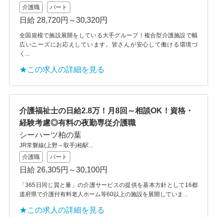
介護職
パート
日給 28,720円～30,320円
全国規模で施設展開をしている大手グループ！複合型介護施設で幅
広いニーズにお応えしています。皆さんが安心して働ける環境づ
く...
★この求人の詳細を見る
介護福祉士の日給2.8万！月8回～相談OK！資格・
経験考慮◎有料の夜勤専従介護職
シーハーツ柏の葉
JR常磐線(上野～取手)柏駅...
介護職
パート
日給 26,305円～30,100円
「365日同じ質と量」の介護サービスの提供を基本方針として16都
道府県で介護付有料老人ホーム等60以上の施設を展開していま...
★この求人の詳細を見る