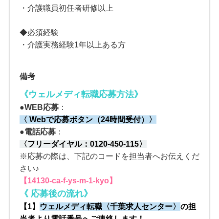
・介護職員初任者研修以上
◆必須経験
・介護実務経験1年以上ある方
備考
《ウェルメディ転職応募方法
》
●
WEB応募
：
〈 Webで応募ボタン（24時間受付）〉
●電話応募
：
〈
フリーダイヤル：
0120-450-115
〉
※応募の際は、下記のコードを担当者へお伝えくだ
さい♪
【14130-ca-f-ys-m-1-kyo】
《
応募後の流れ
》
【1】
ウェルメディ転職
〈
千葉求人センター
〉
の
担
当者より電話番号へご連絡します！