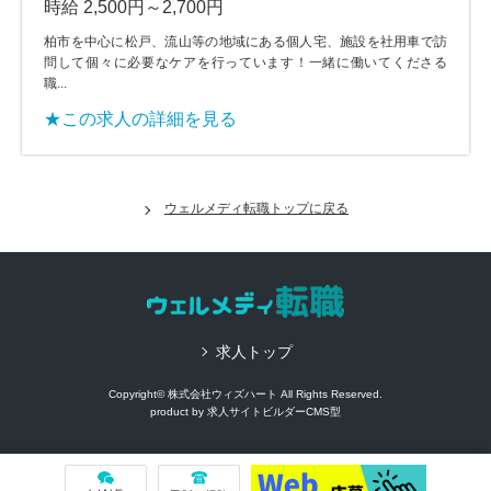
時給 2,500円～2,700円
柏市を中心に松戸、流山等の地域にある個人宅、施設を社用車で訪
問して個々に必要なケアを行っています！一緒に働いてくださる
職...
★この求人の詳細を見る
ウェルメディ転職トップに戻る
求人トップ
Copyright© 株式会社ウィズハート All Rights Reserved.
product by
求人サイトビルダーCMS型