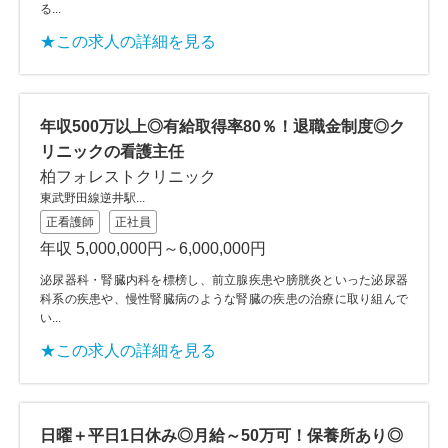
る...
★この求人の詳細を見る
年収500万以上◎有給取得率80％！退職金制度◎ク
リニックの看護主任
柏フォレストクリニック
東武野田線逆井駅...
正看護師
正社員
年収 5,000,000円～6,000,000円
泌尿器科・腎臓内科を標榜し、前立腺疾患や膀胱炎といった泌尿器
科系の疾患や、慢性腎臓病のような腎臓の疾患の治療に取り組んで
い...
★この求人の詳細を見る
日曜＋平日1日休み◎月給～50万可！保養所あり◎