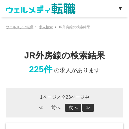
ウェルメディ転職
求人検索
JR外房線の検索結果
JR外房線の検索結果
225件
の求人があります
1ページ／全23ページ中
≪
前へ
次へ
≫