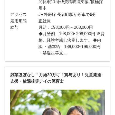
間休暇115日!/資格取得支援!/積極採
用中
アクセス
JR外房線 長者町駅から車で6分
雇用形態
正社員
給与
月給：198,000円～208,000円
◆月給例 198,000~208,000円 ※資
格、経験考慮し決定します。 ◆内
訳 ・基本給 189,000~199,000円
・処遇改善支...
残業ほぼなし！月給30万可！賞与あり！児童発達
支援・放課後等デイの保育士