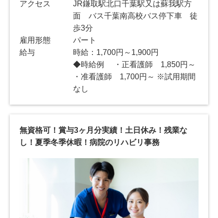
アクセス
JR鎌取駅北口千葉駅又は蘇我駅方
面 バス千葉南高校バス停下車 徒
歩3分
雇用形態
パート
給与
時給：1,700円～1,900円
◆時給例 ・正看護師 1,850円～
・准看護師 1,700円～ ※試用期間
なし
無資格可！賞与3ヶ月分実績！土日休み！残業な
し！夏季冬季休暇！病院のリハビリ事務