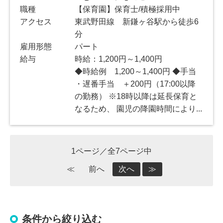
職種
【保育園】保育士/積極採用中
アクセス
東武野田線 新鎌ヶ谷駅から徒歩6
分
雇用形態
パート
給与
時給：1,200円～1,400円
◆時給例 1,200～1,400円 ◆手当
・遅番手当 ＋200円（17:00以降
の勤務） ※18時以降は延長保育と
なるため、 園児の降園時間により...
1ページ／全7ページ中
≪
前へ
次へ
≫
条件から絞り込む