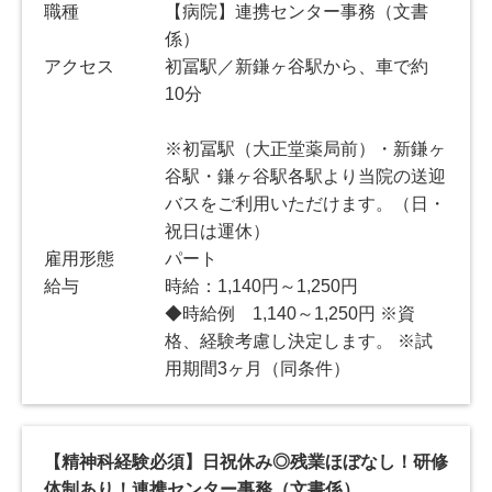
職種
【病院】連携センター事務（文書
係）
アクセス
初冨駅／新鎌ヶ谷駅から、車で約
10分
※初冨駅（大正堂薬局前）・新鎌ヶ
谷駅・鎌ヶ谷駅各駅より当院の送迎
バスをご利用いただけます。（日・
祝日は運休）
雇用形態
パート
給与
時給：1,140円～1,250円
◆時給例 1,140～1,250円 ※資
格、経験考慮し決定します。 ※試
用期間3ヶ月（同条件）
【精神科経験必須】日祝休み◎残業ほぼなし！研修
体制あり！連携センター事務（文書係）