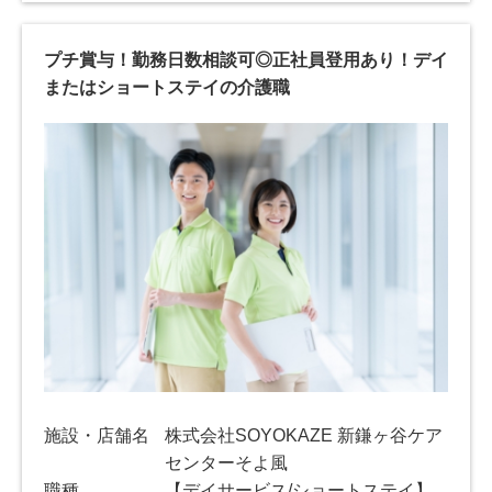
プチ賞与！勤務日数相談可◎正社員登用あり！デイ
またはショートステイの介護職
施設・店舗名
株式会社SOYOKAZE 新鎌ヶ谷ケア
センターそよ風
職種
【デイサービス/ショートステイ】