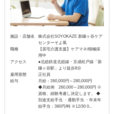
施設・店舗名
株式会社SOYOKAZE 新鎌ヶ谷ケア
センターそよ風
職種
【居宅介護支援】ケアマネ/積極採
用中
アクセス
●北総鉄道北総線・京成松戸線「新
鎌ヶ谷駅」より徒歩8分
雇用形態
正社員
給与
月給：260,000円～280,000円
◆月給例 260,000～280,000円 ※
資格、経験考慮し決定します。 ◆
別途支給手当 ・通勤手当 ・年末年
始手当：380円/時 ※12/30 0...