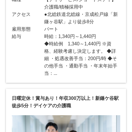
介護職/積極採用中
アクセス
●北総鉄道北総線・京成松戸線「新
鎌ヶ谷駅」より徒歩8分
雇用形態
パート
給与
時給：1,340円～1,440円
◆時給例 1,340～1,440円 ※資
格、経験考慮し決定します。 ◆詳
細 ・処遇改善手当：200円/時 ◆そ
の他手当 ・通勤手当 ・年末年始手
当：...
日曜定休！賞与あり！年収300万以上！新鎌ケ谷駅
徒歩5分！デイケアの介護職