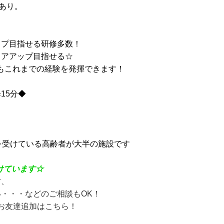
暇あり。
！
ップ目指せる研修多数！
リアアップ目指せる☆
もこれまでの経験を発揮できます！
15分◆
を受けている高齢者が大半の施設です
けています☆
方、
・・・などのご相談もOK！
Eお友達追加はこちら！