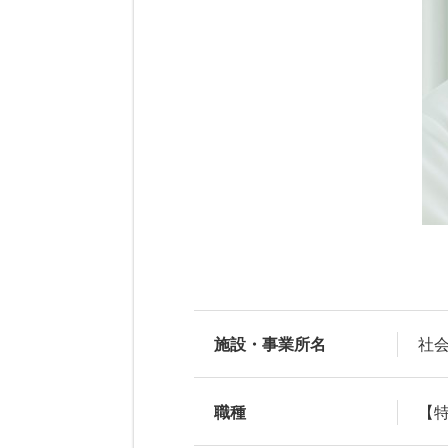
施設・事業所名
社
職種
【