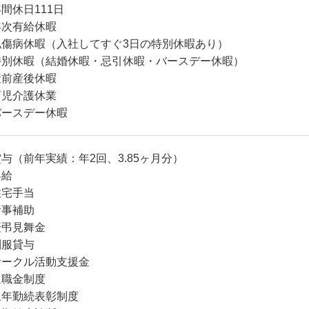
間休日111日
年次有給休暇
私傷病休暇（入社してすぐ3日の特別休暇あり）
特別休暇（結婚休暇・忌引休暇・バースデー休暇）
産前産後休暇
育児介護休業
バースデー休暇
与（前年実績：年2回、3.85ヶ月分）
昇給
住宅手当
食事補助
慶弔見舞金
制服貸与
サークル活動支援金
退職金制度
永年勤続表彰制度