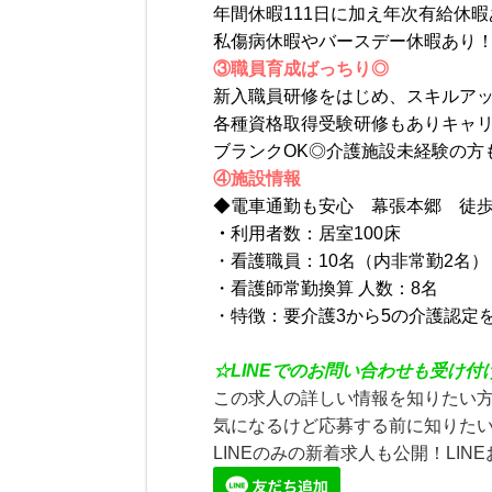
年間休暇111日に加え年次有給休
私傷病休暇やバースデー休暇あり
③職員育成ばっちり◎
新入職員研修をはじめ、スキルア
各種資格取得受験研修もありキャ
ブランクOK◎介護施設未経験の方
④施設情報
◆電車通勤も安心 幕張本郷 徒歩
・
利用者数：居室100床
・看護職員：10名（内非常勤2名）
・看護師常勤換算 人数：8名
・特徴：要介護3から5の介護認定
☆
LINE
でのお問い合わせも受け付
この求人の詳しい情報を知りたい
気になるけど応募する前に知りたい
LINEのみの新着求人も公開！LIN