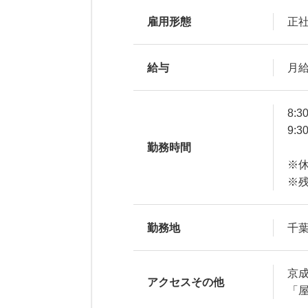
雇用形態
正
給与
月給
8:3
9:3
勤務時間
※休
※残
勤務地
千葉
京
アクセスその他
「