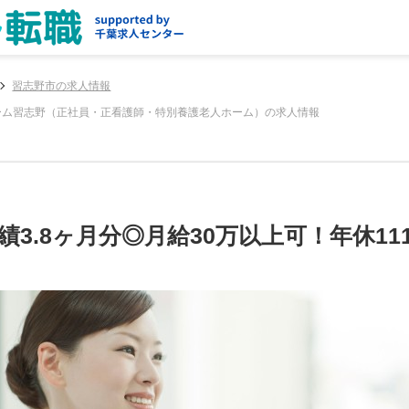
習志野市の求人情報
ーム習志野（正社員・正看護師・特別養護老人ホーム）の求人情報
3.8ヶ月分◎月給30万以上可！年休1