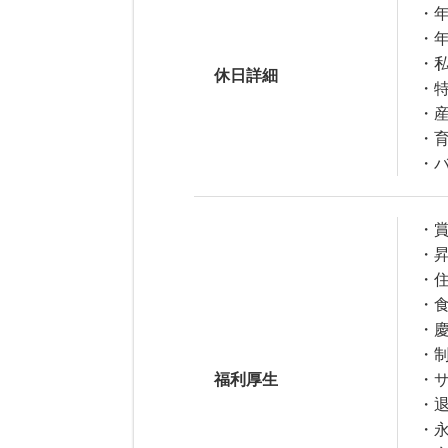
・年
・
・
休日詳細
・
・
・
・
・賞
・
・
・
・
・
福利厚生
・
・
・