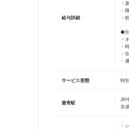
・基
・職
給与詳細
・処
◆
・オ
・
・
・通
サービス形態
特
J
最寄駅
京
・シ