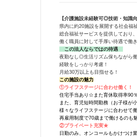
【介護施設未経験可◎技術・知識
県内に約20施設を展開する社会福
総合福祉サービスを提供しており
働く職員に対して手厚い待遇で働
この法人ならではの待遇
夜勤なし◎生活リズム保ちながら
経験をしっかり考慮！
月給30万以上も目指せる！
この施設の魅力
①ライフステージに合わせ働く！
住宅手当あり☆また育休取得率90
また、育児短時間勤務（お子様が
様々なライフステージに合わせて
再雇用制度で70歳まで働けるのも
②プライベート充実★
日勤のみ、オンコールもかけつけ