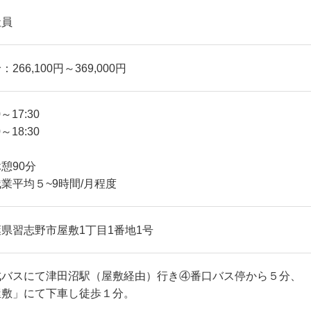
社員
：266,100円～369,000円
0～17:30
0～18:30
憩90分
業平均５~9時間/月程度
県習志野市屋敷1丁目1番地1号
成バスにて津田沼駅（屋敷経由）行き④番口バス停から５分、
屋敷」にて下車し徒歩１分。