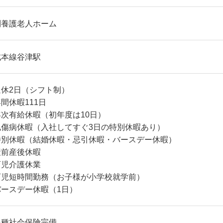
別養護老人ホーム
成本線谷津駅
週休2日（シフト制）
間休暇111日
年次有給休暇（初年度は10日）
私傷病休暇（入社してすぐ3日の特別休暇あり）
特別休暇（結婚休暇・忌引休暇・バースデー休暇）
産前産後休暇
育児介護休業
育児短時間勤務（お子様が小学校就学前）
バースデー休暇（1日）
各種社会保険完備