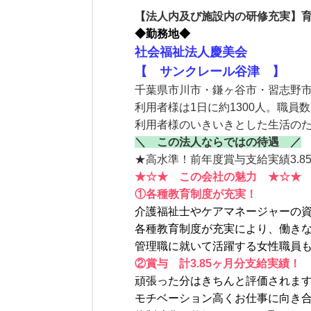
【法人内及び施設内の研修充実】
◆勤務地◆
社会福祉法人慶美会
【 サンクレール谷津
】
千葉県市川市・鎌ヶ谷市・習志野市
利用者様は1日に約1300人。職員
利用者様のいきいきとした生活の
＼ この法人ならではの待遇 ／
★高水準！前年度賞与支給実績3.8
★☆★ この会社の魅力 ★☆★
①各種教育制度が充実！
介護福祉士やケアマネージャーの
各種教育制度が充実により、働き
管理職に就いて活躍する女性職員
②賞与 計3.85ヶ月分支給実績！
頑張った分はきちんと評価されま
モチベーション高くお仕事に向き