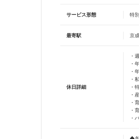
サービス形態
特
最寄駅
京
・
・年
・
・
休日詳細
・
・
・
・
・
◆