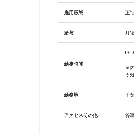
雇用形態
正
給与
月給
08:
勤務時間
※休
※
勤務地
千葉
アクセスその他
谷