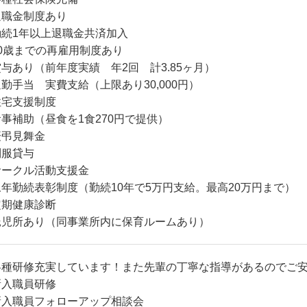
退職金制度あり
勤続1年以上退職金共済加入
70歳までの再雇用制度あり
与あり（前年度実績 年2回 計3.85ヶ月）
勤手当 実費支給（上限あり30,000円）
住宅支援制度
事補助（昼食を1食270円で提供）
慶弔見舞金
制服貸与
サークル活動支援金
永年勤続表彰制度（勤続10年で5万円支給。最高20万円まで）
定期健康診断
託児所あり（同事業所内に保育ルームあり）
各種研修充実しています！また先輩の丁寧な指導があるのでご
新入職員研修
新入職員フォローアップ相談会