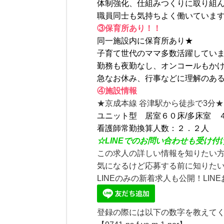
体制強化、仕組みつくりに取り組
職員同士も気持ちよく働いていま
③保育所あり！！
同一施設内に保育所あり★
子育て世代のママ多数活躍してい
勤務も夜勤なし、オンコールもか
急なお休み、行事などに理解のあ
④施設情報
★京成本線 谷津駅から徒歩で3分★
ユニット型 居室６０床/多床室 
看護師常勤換算人数：２．２人
☆
LINE
でのお問い合わせも受け付
この求人の詳しい情報を知りたい
気になるけど応募する前に知りたい
LINEのみの新着求人も公開！LIN
登録の際には以下の数字を教えてく