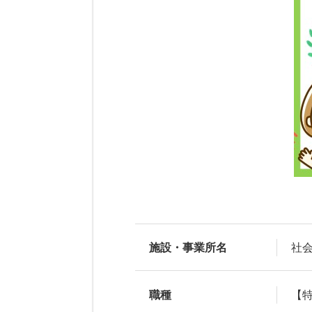
施設・事業所名
社
職種
【特