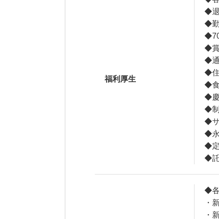
◆
◆
◆
◆賞
◆通
◆
福利厚生
◆食
◆
◆
◆
◆
◆
◆
◆
・
・