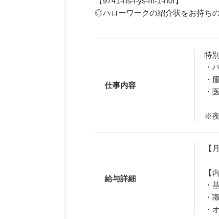
【9741-ns-f-ys-m-1-nor】
◎ハローワークの紹介状をお持ち
特
・
・
仕事内容
・
※
【月
【
給与詳細
・基
・職
・