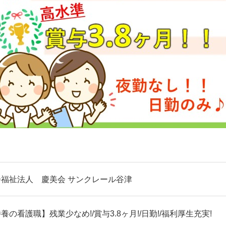
会福祉法人 慶美会 サンクレール谷津
養の看護職】残業少なめ!/賞与3.8ヶ月!/日勤!/福利厚生充実!