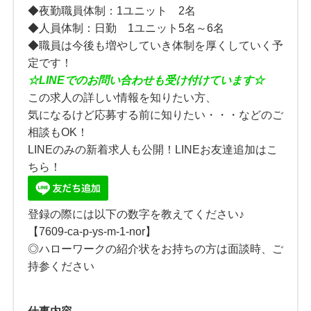
◆夜勤職員体制：1ユニット 2名
◆人員体制：日勤 1ユニット5名～6名
◆職員は今後も増やしていき体制を厚くしていく予
定です！
☆
LINE
でのお問い合わせも受け付けています☆
この求人の詳しい情報を知りたい方、
気になるけど応募する前に知りたい・・・などのご
相談もOK！
LINEのみの新着求人も公開！LINEお友達追加はこ
ちら！
登録の際には以下の数字を教えてください♪
【7609-ca-p-ys-m-1-nor】
◎ハローワークの紹介状をお持ちの方は面談時、ご
持参ください