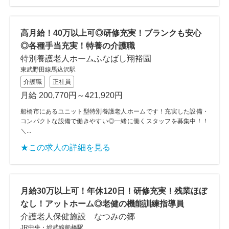
高月給！40万以上可◎研修充実！ブランクも安心
◎各種手当充実！特養の介護職
特別養護老人ホームふなばし翔裕園
東武野田線馬込沢駅
介護職
正社員
月給 200,770円～421,920円
船橋市にあるユニット型特別養護老人ホームです！充実した設備・
コンパクトな設備で働きやすい◎一緒に働くスタッフを募集中！！
＼...
★この求人の詳細を見る
月給30万以上可！年休120日！研修充実！残業ほぼ
なし！アットホーム◎老健の機能訓練指導員
介護老人保健施設 なつみの郷
JR中央・総武線船橋駅