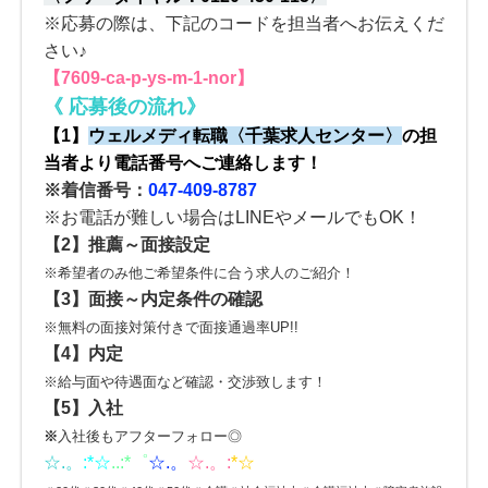
※応募の際は、下記のコードを担当者へお伝えくだ
さい♪
【7609-ca-p-ys-m-1-nor】
《
応募後の流れ
》
【1】
ウェルメディ転職
〈
千葉求人センター
〉
の
担
当者より電話番号へご連絡します！
※着信番号：
047-409-8787
※お電話が難しい場合はLINEやメールでもOK！
【2】
推薦～面接設定
※希望者のみ他ご希望条件に合う求人のご紹介！
【3】
面接～内定条件の確認
※無料の面接対策付きで面接通過率UP!!
【4】内定
※給与面や待遇面など確認・交渉致します！
【5】入社
※
入社後もアフターフォロー◎
☆.。
:*
☆
..:*゜
☆.。
☆.。:
*☆