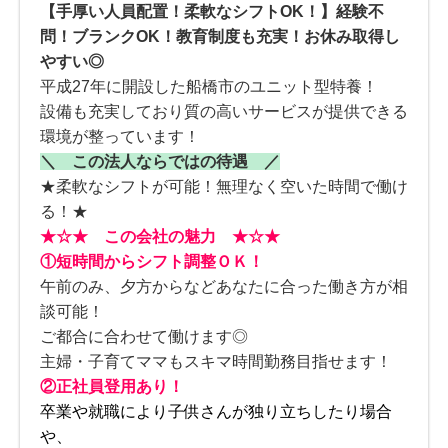
【手厚い人員配置！柔軟なシフトOK！】経験不
問！ブランクOK！教育制度も充実！お休み取得し
やすい◎
平成27年に開設した船橋市のユニット型特養！
設備も充実しており質の高いサービスが提供できる
環境が整っています！
＼ この法人ならではの待遇 ／
★柔軟なシフトが可能！無理なく空いた時間で働け
る！★
★☆★ この会社の魅力 ★☆★
①短時間からシフト調整ＯＫ！
午前のみ、夕方からなどあなたに合った働き方が相
談可能！
ご都合に合わせて働けます◎
主婦・子育てママもスキマ時間勤務目指せます！
②正社員登用あり！
卒業や就職により子供さんが独り立ちしたり場合
や、