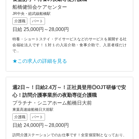
船橋健恒会ケアセンター
JR中央・総武線船橋駅
介護職
パート
日給 25,000円～28,000円
特養・ショートステイ・デイサービスなどのサービスを展開する社
会福祉法人です！１対１の入浴介助・食事介助で、入居者様だけ
で...
★この求人の詳細を見る
週2日～！日給2.4万～！正社員登用◎OJT研修で安
心！訪問介護事業所の夜勤専従介護職
プラチナ・シニアホーム船橋日大前
東葉高速線船橋日大前駅
介護職
パート
日給 24,000円～28,000円
訪問介護ステーションでのお仕事です！全室個室制となっており、