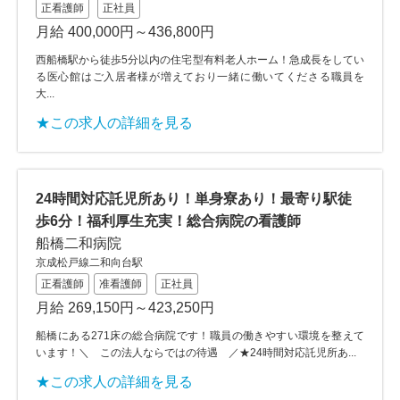
正看護師
正社員
月給 400,000円～436,800円
西船橋駅から徒歩5分以内の住宅型有料老人ホーム！急成長をしてい
る医心館はご入居者様が増えており一緒に働いてくださる職員を
大...
★この求人の詳細を見る
24時間対応託児所あり！単身寮あり！最寄り駅徒
歩6分！福利厚生充実！総合病院の看護師
船橋二和病院
京成松戸線二和向台駅
正看護師
准看護師
正社員
月給 269,150円～423,250円
船橋にある271床の総合病院です！職員の働きやすい環境を整えて
います！＼ この法人ならではの待遇 ／★24時間対応託児所あ...
★この求人の詳細を見る