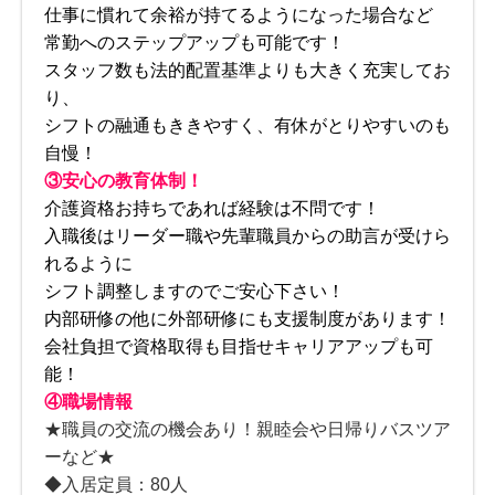
仕事に慣れて余裕が持てるようになった場合など
常勤へのステップアップも可能です！
スタッフ数も法的配置基準よりも大きく充実してお
り、
シフトの融通もききやすく、有休がとりやすいのも
自慢！
③安心の教育体制！
介護資格お持ちであれば経験は不問です！
入職後はリーダー職や先輩職員からの助言が受けら
れるように
シフト調整しますのでご安心下さい！
内部研修の他に外部研修にも支援制度があります！
会社負担で資格取得も目指せキャリアアップも可
能！
④職場情報
★職員の交流の機会あり！親睦会や日帰りバスツア
ーなど★
◆入居定員：80人