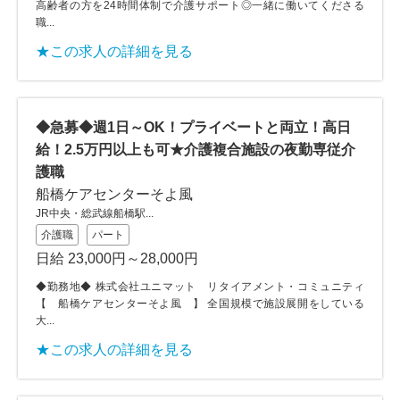
高齢者の方を24時間体制で介護サポート◎一緒に働いてくださる
職...
★この求人の詳細を見る
◆急募◆週1日～OK！プライベートと両立！高日
給！2.5万円以上も可★介護複合施設の夜勤専従介
護職
船橋ケアセンターそよ風
JR中央・総武線船橋駅...
介護職
パート
日給 23,000円～28,000円
◆勤務地◆ 株式会社ユニマット リタイアメント・コミュニティ
【 船橋ケアセンターそよ風 】 全国規模で施設展開をしている
大...
★この求人の詳細を見る