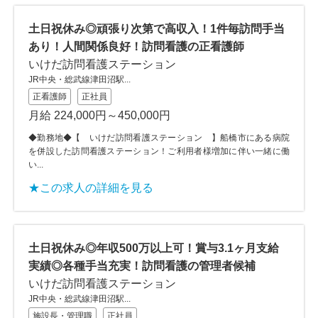
土日祝休み◎頑張り次第で高収入！1件毎訪問手当
あり！人間関係良好！訪問看護の正看護師
いけだ訪問看護ステーション
JR中央・総武線津田沼駅...
正看護師
正社員
月給 224,000円～450,000円
◆勤務地◆【 いけだ訪問看護ステーション 】船橋市にある病院
を併設した訪問看護ステーション！ご利用者様増加に伴い一緒に働
い...
★この求人の詳細を見る
土日祝休み◎年収500万以上可！賞与3.1ヶ月支給
実績◎各種手当充実！訪問看護の管理者候補
いけだ訪問看護ステーション
JR中央・総武線津田沼駅...
施設長・管理職
正社員