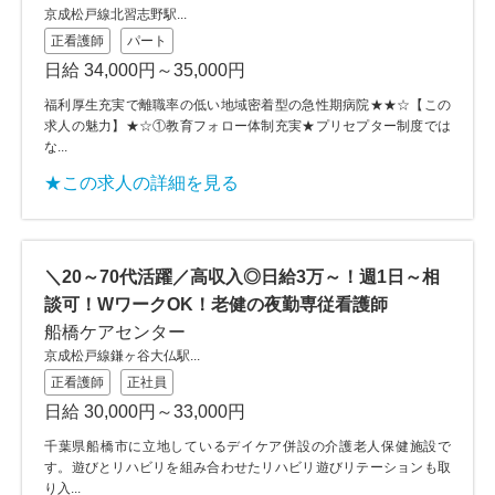
京成松戸線北習志野駅...
正看護師
パート
日給 34,000円～35,000円
福利厚生充実で離職率の低い地域密着型の急性期病院★★☆【この
求人の魅力】★☆①教育フォロー体制充実★プリセプター制度では
な...
★この求人の詳細を見る
＼20～70代活躍／高収入◎日給3万～！週1日～相
談可！WワークOK！老健の夜勤専従看護師
船橋ケアセンター
京成松戸線鎌ヶ谷大仏駅...
正看護師
正社員
日給 30,000円～33,000円
千葉県船橋市に立地しているデイケア併設の介護老人保健施設で
す。遊びとリハビリを組み合わせたリハビリ遊びリテーションも取
り入...