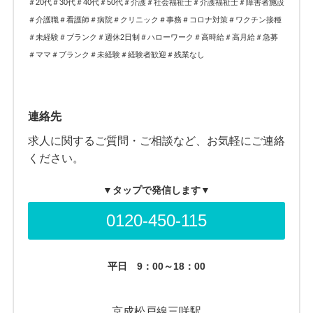
＃20代＃30代＃40代＃50代＃介護＃社会福祉士＃介護福祉士＃障害者施設
＃介護職＃看護師＃病院＃クリニック＃事務＃コロナ対策＃ワクチン接種
＃未経験＃ブランク＃週休2日制＃ハローワーク＃高時給＃高月給＃急募
＃ママ＃ブランク＃未経験＃経験者歓迎＃残業なし
連絡先
求人に関するご質問・ご相談など、お気軽にご連絡
ください。
▼タップで発信します▼
0120-450-115
平日
9：00～18：00
京成松戸線三咲駅