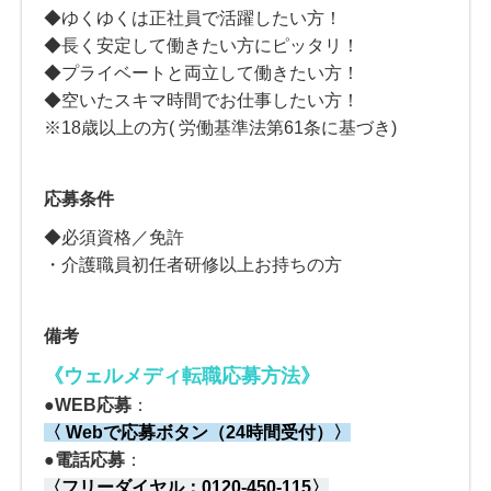
◆ゆくゆくは正社員で活躍したい方！
◆長く安定して働きたい方にピッタリ！
◆プライベートと両立して働きたい方！
◆空いたスキマ時間でお仕事したい方！
※18歳以上の方( 労働基準法第61条に基づき)
応募条件
◆必須資格／免許
・介護職員初任者研修以上お持ちの方
備考
《ウェルメディ転職応募方法
》
●
WEB応募
：
〈 Webで応募ボタン（24時間受付）〉
●電話応募
：
〈
フリーダイヤル：
0120-450-115
〉