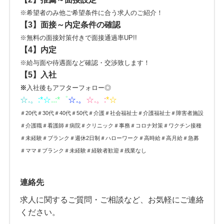
※希望者のみ他ご希望条件に合う求人のご紹介！
【3】
面接～内定条件の確認
※無料の面接対策付きで面接通過率UP!!
【4】内定
※給与面や待遇面など確認・交渉致します！
【5】入社
※
入社後もアフターフォロー◎
☆.。
:*
☆
..:*゜
☆.。
☆.。:
*☆
＃20代＃30代＃40代＃50代＃介護＃社会福祉士＃介護福祉士＃障害者施設
＃介護職＃看護師＃病院＃クリニック＃事務＃コロナ対策＃ワクチン接種
＃未経験＃ブランク＃週休2日制＃ハローワーク＃高時給＃高月給＃急募
＃ママ＃ブランク＃未経験＃経験者歓迎＃残業なし
連絡先
求人に関するご質問・ご相談など、お気軽にご連絡
ください。