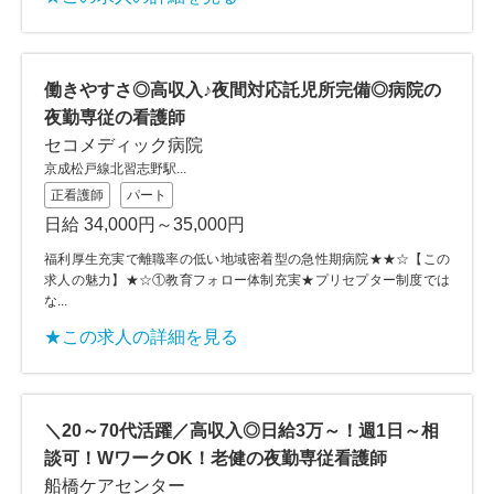
働きやすさ◎高収入♪夜間対応託児所完備◎病院の
夜勤専従の看護師
セコメディック病院
京成松戸線北習志野駅...
正看護師
パート
日給 34,000円～35,000円
福利厚生充実で離職率の低い地域密着型の急性期病院★★☆【この
求人の魅力】★☆①教育フォロー体制充実★プリセプター制度では
な...
★この求人の詳細を見る
＼20～70代活躍／高収入◎日給3万～！週1日～相
談可！WワークOK！老健の夜勤専従看護師
船橋ケアセンター