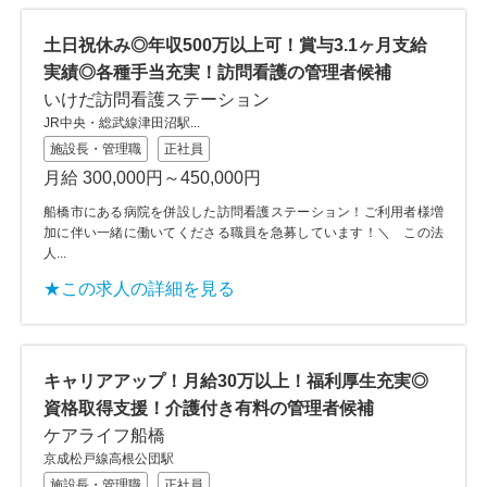
土日祝休み◎年収500万以上可！賞与3.1ヶ月支給
実績◎各種手当充実！訪問看護の管理者候補
いけだ訪問看護ステーション
JR中央・総武線津田沼駅...
施設長・管理職
正社員
月給 300,000円～450,000円
船橋市にある病院を併設した訪問看護ステーション！ご利用者様増
加に伴い一緒に働いてくださる職員を急募しています！＼ この法
人...
★この求人の詳細を見る
キャリアアップ！月給30万以上！福利厚生充実◎
資格取得支援！介護付き有料の管理者候補
ケアライフ船橋
京成松戸線高根公団駅
施設長・管理職
正社員