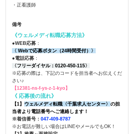
・正看護師
備考
《ウェルメディ転職応募方法
》
●
WEB応募
：
〈 Webで応募ボタン（24時間受付）〉
●電話応募
：
〈
フリーダイヤル：
0120-450-115
〉
※応募の際は、下記のコードを担当者へお伝えくだ
さい♪
【12381-ns-f-ys-z-1-kyo】
《
応募後の流れ
》
【1】
ウェルメディ転職
〈
千葉求人センター
〉
の
担
当者より電話番号へご連絡します！
※着信番号：
047-409-8787
※お電話が難しい場合はLINEやメールでもOK！
【2】
推薦～面接設定