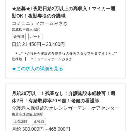
★急募★1夜勤日給2万以上の高収入！マイカー通
勤OK！夜勤専従の介護職
コミュニティホームみさき
京成松戸線三咲駅
介護職
パート
日給 21,450円～23,400円
+..｡*ﾟ+介護複合施設の夜勤専従の介護スタッフ募集です！+..｡*ﾟ
勤務地 【 コミュニティホームみさき...
★この求人の詳細を見る
月給30万以上！残業なし！介護施設未経験可！週
休2日！有給取得率70％超！老健の看護師
介護老人保健施設オレンジガーデン・ケアセンター
東葉高速線飯山満駅
正看護師
正社員
月給 300,000円～465,000円