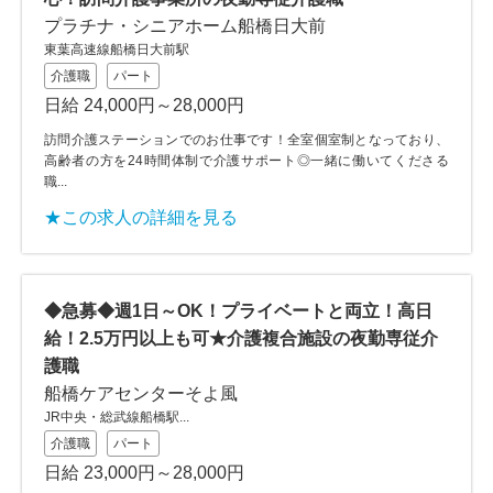
プラチナ・シニアホーム船橋日大前
東葉高速線船橋日大前駅
介護職
パート
日給 24,000円～28,000円
訪問介護ステーションでのお仕事です！全室個室制となっており、
高齢者の方を24時間体制で介護サポート◎一緒に働いてくださる
職...
★この求人の詳細を見る
◆急募◆週1日～OK！プライベートと両立！高日
給！2.5万円以上も可★介護複合施設の夜勤専従介
護職
船橋ケアセンターそよ風
JR中央・総武線船橋駅...
介護職
パート
日給 23,000円～28,000円