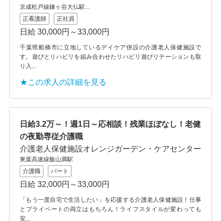
京成松戸線鎌ヶ谷大仏駅...
正看護師
正社員
日給 30,000円～33,000円
千葉県船橋市に立地しているデイケア併設の介護老人保健施設で
す。遊びとリハビリを組み合わせたリハビリ遊びリテーションも取
り入...
★この求人の詳細を見る
日給3.2万～！週1日～応相談！残業ほぼなし！老健
の夜勤専従介護職
介護老人保健施設オレンジガーデン・ケアセンター
東葉高速線飯山満駅
介護職
パート
日給 32,000円～33,000円
「もう一度自宅で生活したい」を応援する介護老人保健施設！仕事
とプライベートの両立はもちろん！ライフスタイルが変わっても
安...