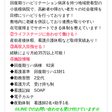
回復期リハビリテーション病床を持つ地域密着型の
小規模病院で、高齢者や障がい者方々の社会復帰を
目標にリハビリを行っております！
敷地内に老健を併設しており連携が取りやすい
在宅復帰までサポートできる体制を整えています！
②ライフステージに合わせて働ける！
産前産後休暇、看護介護休暇など取得実績あり！
③高収入目指せる！
経験により月給35万以上可能！
④施設情報
◆回復期リハ病棟 92床
◆看護基準 回復期リハ13対1
◆勤務形態 2交代
◆看護方式 受け持ち制
◆看護記録 SOAP
◆電子カルテ
◆夜勤体制 看護師2名+助手1名
☆
LINE
でのお問い合わせも受け付けています☆