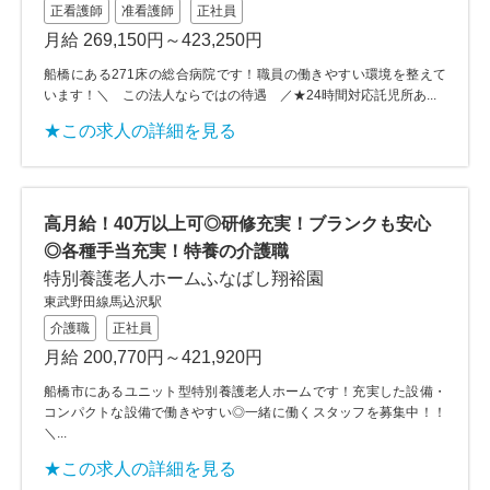
正看護師
准看護師
正社員
月給 269,150円～423,250円
船橋にある271床の総合病院です！職員の働きやすい環境を整えて
います！＼ この法人ならではの待遇 ／★24時間対応託児所あ...
★この求人の詳細を見る
高月給！40万以上可◎研修充実！ブランクも安心
◎各種手当充実！特養の介護職
特別養護老人ホームふなばし翔裕園
東武野田線馬込沢駅
介護職
正社員
月給 200,770円～421,920円
船橋市にあるユニット型特別養護老人ホームです！充実した設備・
コンパクトな設備で働きやすい◎一緒に働くスタッフを募集中！！
＼...
★この求人の詳細を見る