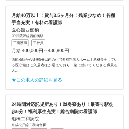
月給40万以上！賞与3.5ヶ月分！残業少なめ！各種
手当充実！有料の看護師
医心館西船橋
JR武蔵野線西船橋駅...
正看護師
正社員
月給 400,000円～436,800円
西船橋駅から徒歩5分以内の住宅型有料老人ホーム！急成長をしてい
る医心館はご入居者様が増えており一緒に働いてくださる職員を
大...
★この求人の詳細を見る
24時間対応託児所あり！単身寮あり！最寄り駅徒
歩6分！福利厚生充実！総合病院の看護師
船橋二和病院
京成松戸線二和向台駅