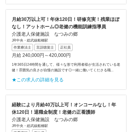
月給30万以上可！年休120日！研修充実！残業ほぼ
なし！アットホーム◎老健の機能訓練指導員
介護老人保健施設 なつみの郷
JR中央・総武線船橋駅
作業療法士
言語聴覚士
正社員
月給 240,000円～420,000円
1年365日24時間を通して、様々な形で利用者様が生活されている老
健！雰囲気の良さが自慢の施設です◎一緒に働いてくださる職...
★この求人の詳細を見る
経験により月給40万以上可！オンコールなし！年
休120日！退職金制度！老健の正看護師
介護老人保健施設 なつみの郷
JR中央・総武線船橋駅