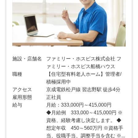
施設・店舗名
ファミリー・ホスピス株式会社 フ
ァミリー・ホスピス船橋ハウス
職種
【住宅型有料老人ホーム】管理者/
積極採用中
アクセス
京成電鉄松戸線 習志野駅 徒歩4分
雇用形態
正社員
給与
月給：333,000円～415,000円
◆月給例 333,000～415,000円 ※
資格、経験考慮し決定します。 ◆
想定年収 450～560万円 ※資格手
当、役職手当、調整手当を含む ※...