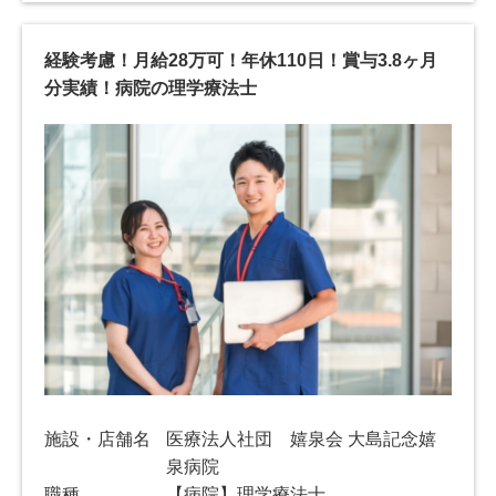
経験考慮！月給28万可！年休110日！賞与3.8ヶ月
分実績！病院の理学療法士
施設・店舗名
医療法人社団 嬉泉会 大島記念嬉
泉病院
職種
【病院】理学療法士