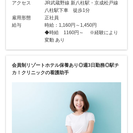
アクセス
JR武蔵野線 新八柱駅・京成松戸線
八柱駅下車 徒歩1分
雇用形態
正社員
給与
時給：1,160円～1,450円
◆時給 1160円～ ※経験により
変動 あり
会員制リゾートホテル保養あり◎週3日勤務◎駅チ
カ！クリニックの看護助手