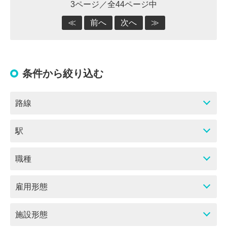
3ページ／全44ページ中
≪
前へ
次へ
≫
条件から絞り込む
路線
駅
職種
雇用形態
施設形態