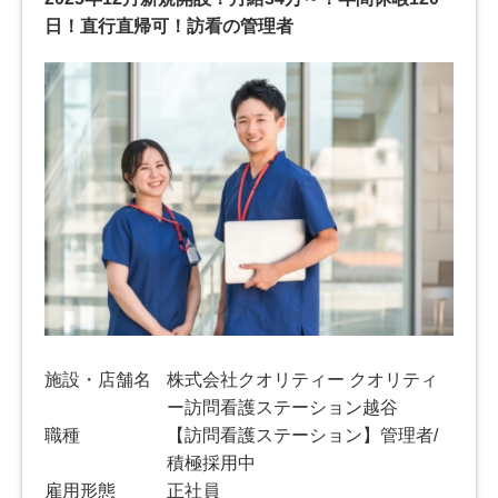
日！直行直帰可！訪看の管理者
施設・店舗名
株式会社クオリティー クオリティ
ー訪問看護ステーション越谷
職種
【訪問看護ステーション】管理者/
積極採用中
雇用形態
正社員