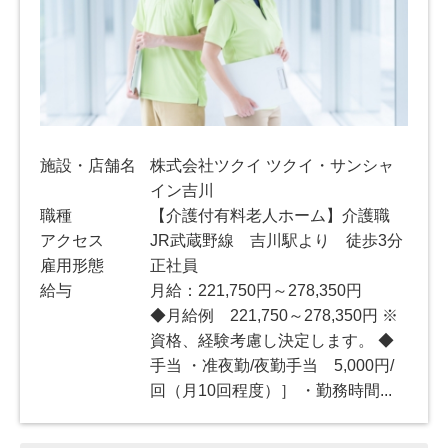
施設・店舗名
株式会社ツクイ ツクイ・サンシャ
イン吉川
職種
【介護付有料老人ホーム】介護職
アクセス
JR武蔵野線 吉川駅より 徒歩3分
雇用形態
正社員
給与
月給：221,750円～278,350円
◆月給例 221,750～278,350円 ※
資格、経験考慮し決定します。 ◆
手当 ・准夜勤/夜勤手当 5,000円/
回（月10回程度）］ ・勤務時間...