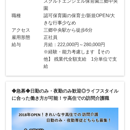
スクルドエンジェル保育園三郷中央
園
職種
認可保育園の保育士/新規OPEN/大
きな行事少なめ
アクセス
三郷中央駅から徒歩6分
雇用形態
正社員
給与
月給：222,000円～280,000円
※経験・能力考慮します 【その
他】 残業代全額支給 1分単位で支
給
◆急募◆日勤のみ・夜勤のみ歓迎◎ライフスタイル
に合った働き方が可能！サ高住での訪問介護職