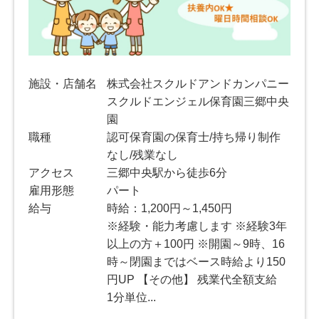
施設・店舗名
株式会社スクルドアンドカンパニー
スクルドエンジェル保育園三郷中央
園
職種
認可保育園の保育士/持ち帰り制作
なし/残業なし
アクセス
三郷中央駅から徒歩6分
雇用形態
パート
給与
時給：1,200円～1,450円
※経験・能力考慮します ※経験3年
以上の方＋100円 ※開園～9時、16
時～閉園まではベース時給より150
円UP 【その他】 残業代全額支給
1分単位...