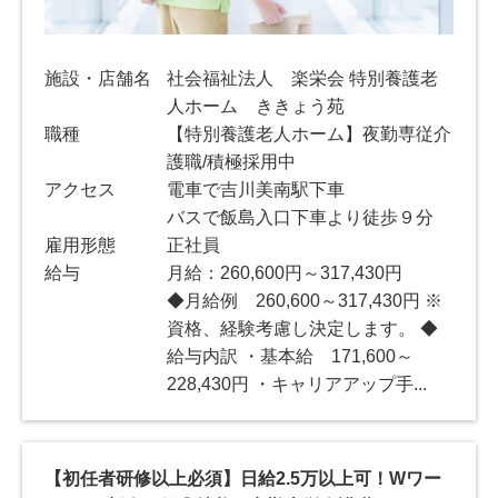
施設・店舗名
社会福祉法人 楽栄会 特別養護老
人ホーム ききょう苑
職種
【特別養護老人ホーム】夜勤専従介
護職/積極採用中
アクセス
電車で吉川美南駅下車
バスで飯島入口下車より徒歩９分
雇用形態
正社員
給与
月給：260,600円～317,430円
◆月給例 260,600～317,430円 ※
資格、経験考慮し決定します。 ◆
給与内訳 ・基本給 171,600～
228,430円 ・キャリアアップ手...
【初任者研修以上必須】日給2.5万以上可！Wワー