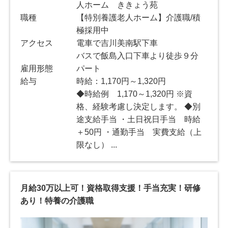
人ホーム ききょう苑
職種
【特別養護老人ホーム】介護職/積
極採用中
アクセス
電車で吉川美南駅下車
バスで飯島入口下車より徒歩９分
雇用形態
パート
給与
時給：1,170円～1,320円
◆時給例 1,170～1,320円 ※資
格、経験考慮し決定します。 ◆別
途支給手当 ・土日祝日手当 時給
＋50円 ・通勤手当 実費支給（上
限なし） ...
月給30万以上可！資格取得支援！手当充実！研修
あり！特養の介護職