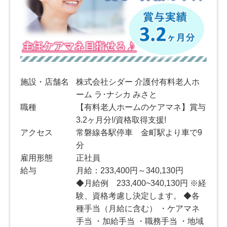
施設・店舗名
株式会社シダー 介護付有料老人ホ
ーム ラ･ナシカ みさと
職種
【有料老人ホームのケアマネ】賞与
3.2ヶ月分!/資格取得支援!
アクセス
常磐線各駅停車 金町駅より車で9
分
雇用形態
正社員
給与
月給：233,400円～340,130円
◆月給例 233,400~340,130円 ※経
験、資格考慮し決定します。 ◆各
種手当（月給に含む） ・ケアマネ
手当 ・加給手当 ・職務手当 ・地域