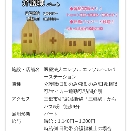
施設・店舗名
医療法人エレソル エレソルヘルパ
ーステーション
職種
介護職/日勤のみ/夜勤のみ/日数相談
可/マイカー通勤可/訪問介護
三郷市/JR武蔵野線「三郷駅」から
アクセス
バス5分+徒歩9分
雇用形態
パート
給与
時給：1,140円～1,200円
時給例 日勤帯 介護福祉士の場合