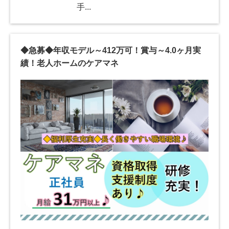
手...
◆急募◆年収モデル～412万可！賞与～4.0ヶ月実
績！老人ホームのケアマネ