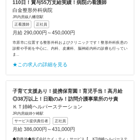
110日！賞与55万支給実績！病院の看護師
白金整形外科病院
JR内房線八幡宿駅
正看護師
正社員
月給 290,000円～450,000円
市原市に位置する整形外科およびクリニックです！整形外科疾患の
診察や手術を中心に、内科、皮膚科、脳神経内科の診療も行ってい
ま...
★この求人の詳細を見る
子育て支援あり！提携保育園！育児手当！高月給
◎38万以上！日勤のみ！訪問介護事業所のサ責
ＫＴ姉崎ヘルパーステーション
JR内房線姉ケ崎駅
サービス提供責任者
正社員
月給 386,000円～431,000円
◆勤務地◆株式会社ケイ・ティ・サービス【 KT姉崎ヘルパーステ