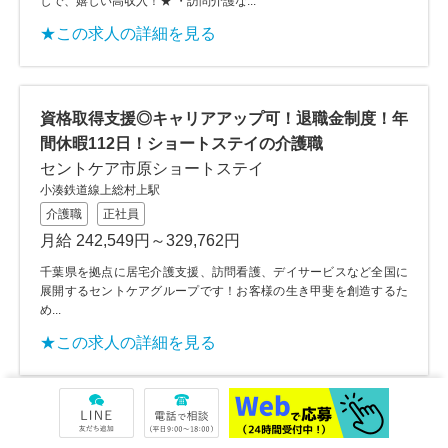
しで、嬉しい高収入！★ ・訪問介護な...
★この求人の詳細を見る
資格取得支援◎キャリアアップ可！退職金制度！年
間休暇112日！ショートステイの介護職
セントケア市原ショートステイ
小湊鉄道線上総村上駅
介護職
正社員
月給 242,549円～329,762円
千葉県を拠点に居宅介護支援、訪問看護、デイサービスなど全国に
展開するセントケアグループです！お客様の生き甲斐を創造するた
め...
★この求人の詳細を見る
託児所あり！寮あり！定着率が高い職場！福利厚生