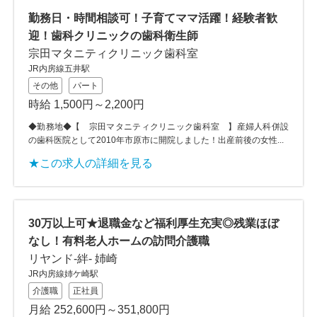
勤務日・時間相談可！子育てママ活躍！経験者歓
迎！歯科クリニックの歯科衛生師
宗田マタニティクリニック歯科室
JR内房線五井駅
その他
パート
時給 1,500円～2,200円
◆勤務地◆【 宗田マタニティクリニック歯科室 】産婦人科併設
の歯科医院として2010年市原市に開院しました！出産前後の女性...
★この求人の詳細を見る
30万以上可★退職金など福利厚生充実◎残業ほぼ
なし！有料老人ホームの訪問介護職
リヤンド-絆- 姉崎
JR内房線姉ケ崎駅
介護職
正社員
月給 252,600円～351,800円