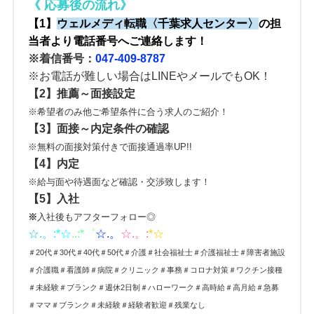
《
応募後の流れ
》
【1】
ウェルメディ転職
〈
千葉求人センター
〉
の
担
当者より電話番号へご連絡します！
※着信番号：
047-409-8787
※お電話が難しい場合はLINEやメールでもOK！
【2】
推薦～面接設定
※希望者のみ他ご希望条件に合う求人のご紹介！
【3】
面接～内定条件の確認
※無料の面接対策付きで面接通過率UP!!
【4】内定
※給与面や待遇面など確認・交渉致します！
【5】入社
※
入社後もアフターフォロー◎
☆.。
:*
☆
..:*゜
☆.。
☆.。:
*☆
＃20代＃30代＃40代＃50代＃介護＃社会福祉士＃介護福祉士＃障害者施設
＃介護職＃看護師＃病院＃クリニック＃事務＃コロナ対策＃ワクチン接種
＃未経験＃ブランク＃週休2日制＃ハローワーク＃高時給＃高月給＃急募
＃ママ＃ブランク＃未経験＃経験者歓迎＃残業なし