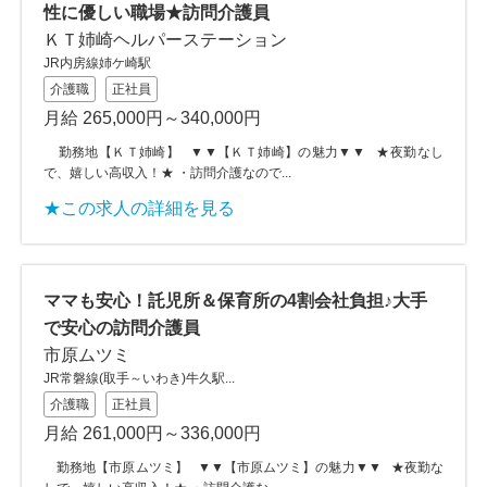
性に優しい職場★訪問介護員
ＫＴ姉崎ヘルパーステーション
JR内房線姉ケ崎駅
介護職
正社員
月給 265,000円～340,000円
勤務地【ＫＴ姉崎】 ▼▼【ＫＴ姉崎】の魅力▼▼ ★夜勤なし
で、嬉しい高収入！★ ・訪問介護なので...
★この求人の詳細を見る
ママも安心！託児所＆保育所の4割会社負担♪大手
で安心の訪問介護員
市原ムツミ
JR常磐線(取手～いわき)牛久駅...
介護職
正社員
月給 261,000円～336,000円
勤務地【市原ムツミ】 ▼▼【市原ムツミ】の魅力▼▼ ★夜勤な