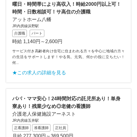
曜日・時間帯により高収入！時給2000円以上可！
時間・日数相談可！サ高住の介護職
アットホーム八幡
JR内房線浜野駅
介護職
パート
時給 1,140円～2,600円
サービス付き高齢者向け住宅に住まわれる方々を中心に地域の方々
の生活をサポートします！やる気、元気、何かの役に立ちたい！
何...
★この求人の詳細を見る
パパ・ママ安心！24時間対応の託児所あり！単身
寮あり！残業少なめ◎老健の看護師
介護老人保健施設アーネスト
JR内房線五井駅
正看護師
准看護師
正社員
月給 277,300円～369,500円