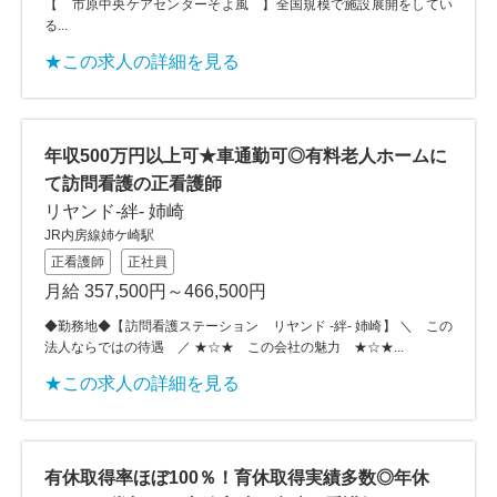
【 市原中央ケアセンターそよ風 】全国規模で施設展開をしてい
る...
★この求人の詳細を見る
年収500万円以上可★車通勤可◎有料老人ホームに
て訪問看護の正看護師
リヤンド-絆- 姉崎
JR内房線姉ケ崎駅
正看護師
正社員
月給 357,500円～466,500円
◆勤務地◆【訪問看護ステーション リヤンド -絆- 姉崎】 ＼ この
法人ならではの待遇 ／ ★☆★ この会社の魅力 ★☆★...
★この求人の詳細を見る
有休取得率ほぼ100％！育休取得実績多数◎年休