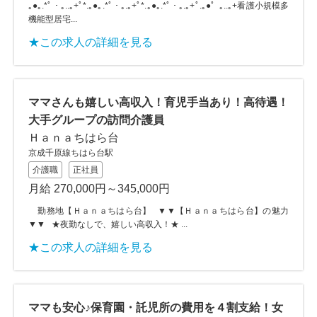
｡●｡.*ﾟ・｡..｡+ﾟ*.｡●｡.*ﾟ・｡.｡+ﾟ*.｡●｡.*ﾟ・｡.｡+ﾟ.｡●゜｡..｡+看護小規模多
機能型居宅...
★この求人の詳細を見る
ママさんも嬉しい高収入！育児手当あり！高待遇！
大手グループの訪問介護員
Ｈａｎａちはら台
京成千原線ちはら台駅
介護職
正社員
月給 270,000円～345,000円
勤務地【Ｈａｎａちはら台】 ▼▼【Ｈａｎａちはら台】の魅力
▼▼ ★夜勤なしで、嬉しい高収入！★ ...
★この求人の詳細を見る
ママも安心♪保育園・託児所の費用を４割支給！女