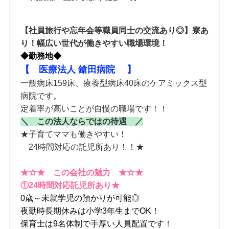
【社員旅行や忘年会等職員同士の交流あり◎】寮あ
り！幅広い世代が働きやすい職場環境！
◆勤務地◆
【
医療法人 鎗田病院
】
一般病床159床、療養型病床40床のケアミックス型
病院です。
定着率が高いことが自慢の職場です！！
＼ この法人ならではの待遇 ／
★子育てママも働きやすい！
24時間対応の託児所あり！！★
★☆★ この会社の魅力 ★☆★
①24時間対応託児所あり★
0歳～未就学児の預かりが可能◎
夜勤時長期休みは小学3年生までOK！
保育士は9名体制で手厚い人員配置です！