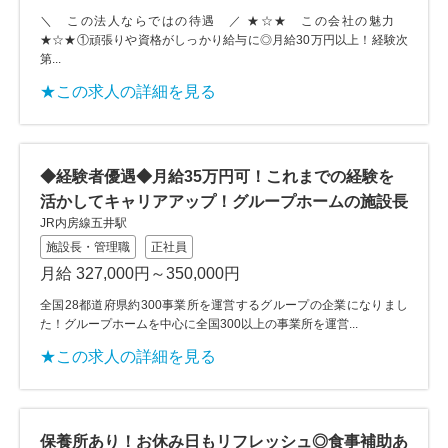
＼ この法人ならではの待遇 ／ ★☆★ この会社の魅力
★☆★①頑張りや資格がしっかり給与に◎月給30万円以上！経験次
第...
★この求人の詳細を見る
◆経験者優遇◆月給35万円可！これまでの経験を
活かしてキャリアアップ！グループホームの施設長
JR内房線五井駅
施設長・管理職
正社員
月給 327,000円～350,000円
全国28都道府県約300事業所を運営するグループの企業になりまし
た！グループホームを中心に全国300以上の事業所を運営...
★この求人の詳細を見る
保養所あり！お休み日もリフレッシュ◎食事補助あ