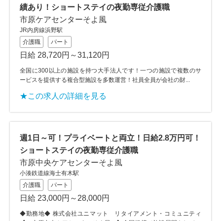
績あり！ショートステイの夜勤専従介護職
市原ケアセンターそよ風
JR内房線浜野駅
介護職
パート
日給 28,720円～31,120円
全国に300以上の施設を持つ大手法人です！一つの施設で複数のサ
ービスを提供する複合型施設を多数運営！社員全員が会社の財...
★この求人の詳細を見る
週1日～可！プライベートと両立！日給2.8万円可！
ショートステイの夜勤専従介護職
市原中央ケアセンターそよ風
小湊鉄道線海士有木駅
介護職
パート
日給 23,000円～28,000円
◆勤務地◆ 株式会社ユニマット リタイアメント・コミュニティ