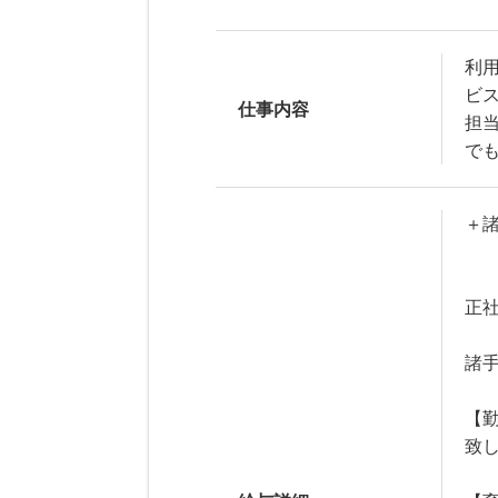
利
ビ
仕事内容
担
で
＋
正
諸
【
致