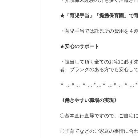
・介護職未経験の方も多く活躍さ
★「育児手当」「提携保育園」で
・育児手当では託児所の費用を４
★
安心のサポート
・担当して頂く全てのお宅に必ず
者、ブランクのある方でも安心し
＊ … * … ＊ … * …＊ … * … ＊ … 
《働きやすい職場の実現》
〇基本直行直帰ですので、ご自宅
〇子育てなどのご家庭の事情に合