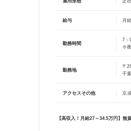
雇用形態
正
給与
月給
7：
勤務時間
※
〒29
勤務地
千葉
アクセスその他
京
【高収入！月給27～34.5万円】