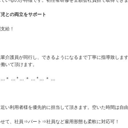
れているのが特徴です。初任者研修を全額会社負担で取得でき
育児との両立をサポート
割支給！
先輩介護員が同行し、できるようになるまで丁寧に指導致しま
て働いて頂けます。
* …＊ … * … ＊ … * … ＊ …
に近い利用者様を優先的に担当して頂きます。空いた時間は自
わせて、社員⇒パート⇒社員など雇用形態も柔軟に対応可！