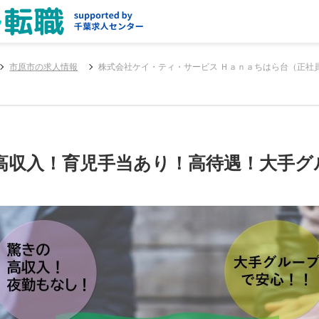
市原市の求人情報
株式会社ケイ・ティ・サービス Ｈａｎａちはら台（正社
高収入！育児手当あり！高待遇！大手グ