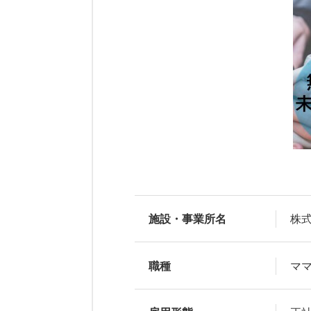
施設・事業所名
株
職種
マ