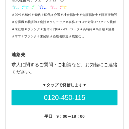
※
入社後もアフターフォロー◎
☆.。
:*
☆
..:*゜
☆.。
☆.。:
*☆
＃20代＃30代＃40代＃50代＃介護＃社会福祉士＃介護福祉士＃障害者施設
＃介護職＃看護師＃病院＃クリニック＃事務＃コロナ対策＃ワクチン接種
＃未経験＃ブランク＃週休2日制＃ハローワーク＃高時給＃高月給＃急募
＃ママ＃ブランク＃未経験＃経験者歓迎＃残業なし
連絡先
求人に関するご質問・ご相談など、お気軽にご連絡
ください。
▼タップで発信します▼
0120-450-115
平日
9：00～18：00