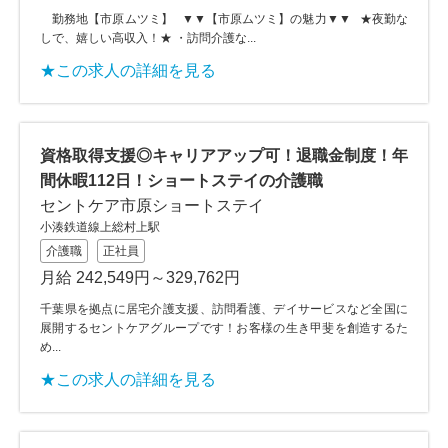
勤務地【市原ムツミ】 ▼▼【市原ムツミ】の魅力▼▼ ★夜勤な
しで、嬉しい高収入！★ ・訪問介護な...
★この求人の詳細を見る
資格取得支援◎キャリアアップ可！退職金制度！年
間休暇112日！ショートステイの介護職
セントケア市原ショートステイ
小湊鉄道線上総村上駅
介護職
正社員
月給 242,549円～329,762円
千葉県を拠点に居宅介護支援、訪問看護、デイサービスなど全国に
展開するセントケアグループです！お客様の生き甲斐を創造するた
め...
★この求人の詳細を見る