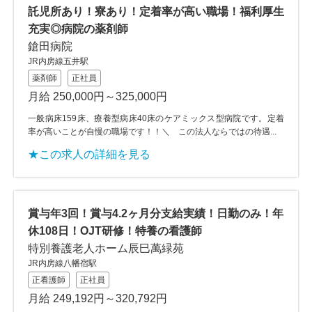
託児所あり！寮あり！定着率が高い職場！福利厚生
充実◎病院の薬剤師
鎗田病院
JR内房線五井駅
薬剤師
正社員
月給 250,000円～325,000円
一般病床159床、療養型病床40床のケアミックス型病院です。定着
率が高いことが自慢の職場です！！＼ この法人ならではの待遇...
★この求人の詳細を見る
賞与年3回！賞与4.2ヶ月分支給実績！日勤のみ！年
休108日！OJT研修！特養の看護師
特別養護老人ホーム辰巳萬緑苑
JR内房線八幡宿駅
正看護師
正社員
月給 249,192円～320,792円