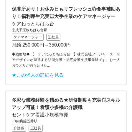
保養所あり！お休み日もリフレッシュ◎食事補助あ
り！福利厚生充実◎大手企業のケアマネージャー
ケアねっとちはら台
京成千原線ちはら台駅
ケアマネージャー
正社員
月給 250,000円～350,000円
◆勤務地◆ 【 ケアねっとちはら台 】株式会社フージャース ケ
アデザインが運営する訪問介護・居宅介護支援事業所です。お一人
おひとりが満ち足りた...
★この求人の詳細を見る
多彩な業務経験を積める★研修制度も充実◎スキル
アップ可能！看護小多機の介護職
セントケア看護小規模市原
JR内房線五井駅...
介護職
正社員