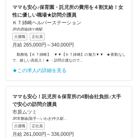
ママも安心♪保育園・託児所の費用を４割支給！女
性に優しい職場★訪問介護員
ＫＴ姉崎ヘルパーステーション
JR内房線姉ケ崎駅
介護職
正社員
月給 265,000円～340,000円
勤務地【ＫＴ姉崎】 ▼▼【ＫＴ姉崎】の魅力▼▼ ★夜勤なし
で、嬉しい高収入！★ ・訪問介護なので...
★この求人の詳細を見る
ママも安心！託児所＆保育所の4割会社負担♪大手
で安心の訪問介護員
市原ムツミ
JR常磐線(取手～いわき)牛久駅...
介護職
正社員
月給 261,000円～336,000円