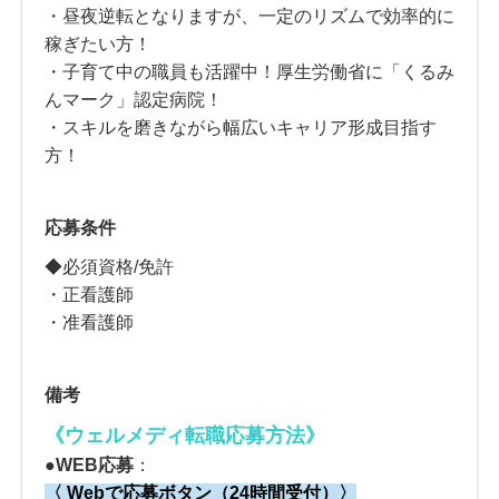
・昼夜逆転となりますが、一定のリズムで効率的に
稼ぎたい方！
・子育て中の職員も活躍中！厚生労働省に「くるみ
んマーク」認定病院！
・スキルを磨きながら幅広いキャリア形成目指す
方！
応募条件
◆必須資格/免許
・正看護師
・准看護師
備考
《ウェルメディ転職応募方法
》
●
WEB応募
：
〈 Webで応募ボタン（24時間受付）〉