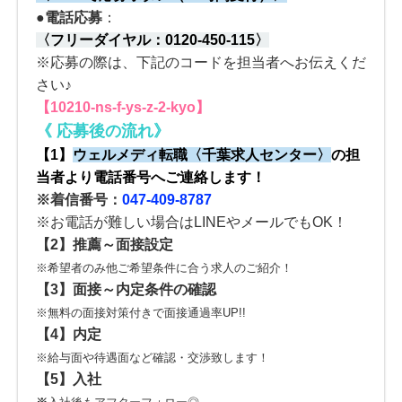
●電話応募
：
〈
フリーダイヤル：
0120-450-115
〉
※応募の際は、下記のコードを担当者へお伝えくだ
さい♪
【10210-ns-f-ys-z-2-kyo】
《
応募後の流れ
》
【1】
ウェルメディ転職
〈
千葉求人センター
〉
の
担
当者より電話番号へご連絡します！
※着信番号：
047-409-8787
※お電話が難しい場合はLINEやメールでもOK！
【2】
推薦～面接設定
※希望者のみ他ご希望条件に合う求人のご紹介！
【3】
面接～内定条件の確認
※無料の面接対策付きで面接通過率UP!!
【4】内定
※給与面や待遇面など確認・交渉致します！
【5】入社