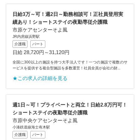
日給3万～可！週2日～勤務相談可！正社員登用実
績あり！ショートステイの夜勤専従介護職
市原ケアセンターそよ風
JR内房線浜野駅
介護職
パート
日給 28,720円～31,120円
全国に300以上の施設を持つ大手法人です！一つの施設で複数のサ
ービスを提供する複合型施設を多数運営！社員全員が会社の財...
★この求人の詳細を見る
週1日～可！プライベートと両立！日給2.8万円可！
ショートステイの夜勤専従介護職
市原中央ケアセンターそよ風
小湊鉄道線海士有木駅
介護職
パート