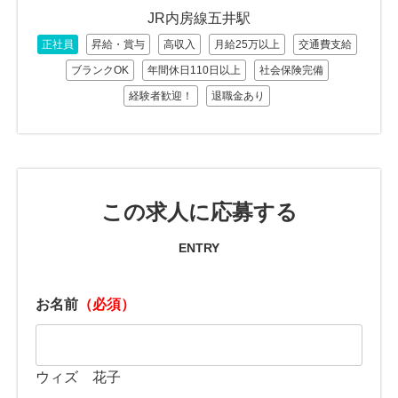
JR内房線五井駅
正社員
昇給・賞与
高収入
月給25万以上
交通費支給
ブランクOK
年間休日110日以上
社会保険完備
経験者歓迎！
退職金あり
この求人に応募する
ENTRY
お名前
（必須）
ウィズ 花子