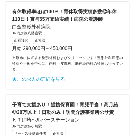
有休取得率ほぼ100％！育休取得実績多数◎年休
110日！賞与55万支給実績！病院の看護師
白金整形外科病院
JR内房線八幡宿駅
正看護師
正社員
月給 290,000円～450,000円
市原市に位置する整形外科およびクリニックです！整形外科疾患の
診察や手術を中心に、内科、皮膚科、脳神経内科の診療も行ってい
ま...
★この求人の詳細を見る
子育て支援あり！提携保育園！育児手当！高月給
◎38万以上！日勤のみ！訪問介護事業所のサ責
ＫＴ姉崎ヘルパーステーション
JR内房線姉ケ崎駅
サービス提供責任者
正社員