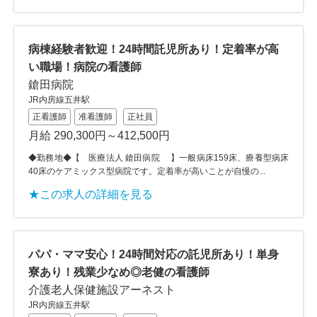
病棟経験者歓迎！24時間託児所あり！定着率が高
い職場！病院の看護師
鎗田病院
JR内房線五井駅
正看護師
准看護師
正社員
月給 290,300円～412,500円
◆勤務地◆【 医療法人 鎗田病院 】一般病床159床、療養型病床
40床のケアミックス型病院です。定着率が高いことが自慢の...
★この求人の詳細を見る
パパ・ママ安心！24時間対応の託児所あり！単身
寮あり！残業少なめ◎老健の看護師
介護老人保健施設アーネスト
JR内房線五井駅