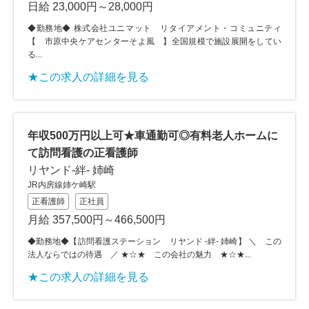
日給 23,000円～28,000円
◆勤務地◆ 株式会社ユニマット リタイアメント・コミュニティ
【 市原中央ケアセンターそよ風 】全国規模で施設展開をしてい
る...
★この求人の詳細を見る
年収500万円以上可★車通勤可◎有料老人ホームに
て訪問看護の正看護師
リヤンド-絆- 姉崎
JR内房線姉ケ崎駅
正看護師
正社員
月給 357,500円～466,500円
◆勤務地◆【訪問看護ステーション リヤンド -絆- 姉崎】 ＼ この
法人ならではの待遇 ／ ★☆★ この会社の魅力 ★☆★...
★この求人の詳細を見る