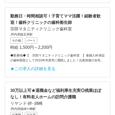
勤務日・時間相談可！子育てママ活躍！経験者歓
迎！歯科クリニックの歯科衛生師
宗田マタニティクリニック歯科室
JR内房線五井駅
その他
パート
時給 1,500円～2,200円
◆勤務地◆【 宗田マタニティクリニック歯科室 】産婦人科併設
の歯科医院として2010年市原市に開院しました！出産前後の女性...
★この求人の詳細を見る
30万以上可★退職金など福利厚生充実◎残業ほぼ
なし！有料老人ホームの訪問介護職
リヤンド-絆- 姉崎
JR内房線姉ケ崎駅