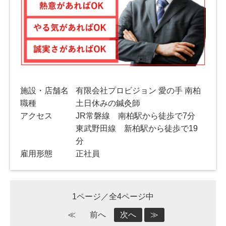
施設・店舗名
有限会社プロビジョン 愛の手 南柏
職種
土日休みの鍼灸師
アクセス
JR常磐線 南柏駅から徒歩で7分
東武野田線 新柏駅から徒歩で19
分
雇用形態
正社員
1ページ／全4ページ中
≪
前へ
次へ
≫