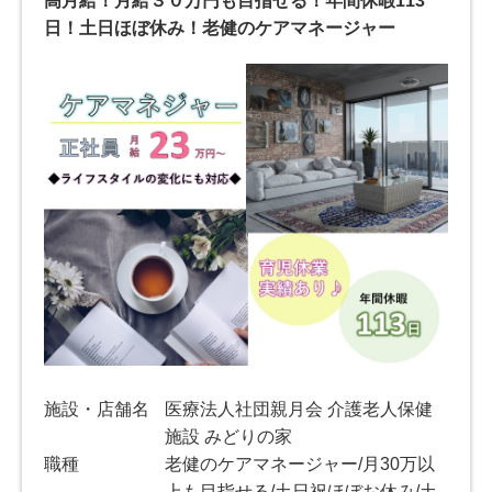
高月給！月給３０万円も目指せる！年間休暇113
日！土日ほぼ休み！老健のケアマネージャー
施設・店舗名
医療法人社団親月会 介護老人保健
施設 みどりの家
職種
老健のケアマネージャー/月30万以
上も目指せる/土日祝ほぼお休み/土