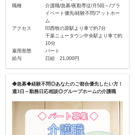
職種
介護職/急募/夜勤専従/月5回～/プラ
イベート優先/経験不問/アットホー
ム
アクセス
印西牧の原駅より車で約7分
千葉ニュータウン中央駅より車で約
10分
雇用形態
パート
給与
日給 21,000円
◆急募◆経験不問◎あなたのご都合優先したい方！
週3日～勤務日応相談◎グループホームの介護職