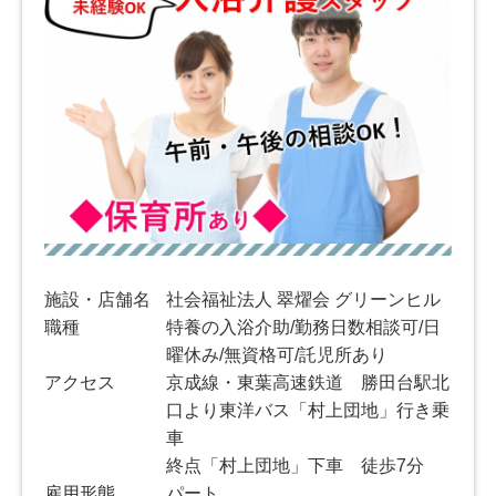
施設・店舗名
社会福祉法人 翠燿会 グリーンヒル
職種
特養の入浴介助/勤務日数相談可/日
曜休み/無資格可/託児所あり
アクセス
京成線・東葉高速鉄道 勝田台駅北
口より東洋バス「村上団地」行き乗
車
終点「村上団地」下車 徒歩7分
雇用形態
パート