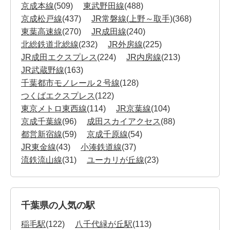
京成本線
(509)
東武野田線
(488)
京成松戸線
(437)
JR常磐線(上野～取手)
(368)
東葉高速線
(270)
JR成田線
(240)
北総鉄道北総線
(232)
JR外房線
(225)
JR成田エクスプレス
(224)
JR内房線
(213)
JR武蔵野線
(163)
千葉都市モノレール２号線
(128)
つくばエクスプレス
(122)
東京メトロ東西線
(114)
JR京葉線
(104)
京成千葉線
(96)
成田スカイアクセス
(88)
都営新宿線
(59)
京成千原線
(54)
JR東金線
(43)
小湊鉄道線
(37)
流鉄流山線
(31)
ユーカリが丘線
(23)
千葉県の人気の駅
稲毛駅
(122)
八千代緑が丘駅
(113)