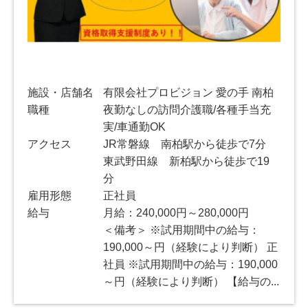
施設・店舗名
有限会社プロビジョン 愛の手 南柏
職種
夜勤なしの訪問介護職/各種手当充
実/車通勤OK
アクセス
JR常磐線 南柏駅から徒歩で7分
東武野田線 新柏駅から徒歩で19
分
雇用形態
正社員
給与
月給：240,000円～280,000円
＜備考＞ ※試用期間中の給与：
190,000～円（経験により判断） 正
社員 ※試用期間中の給与：190,000
～円（経験により判断） 【給与の...