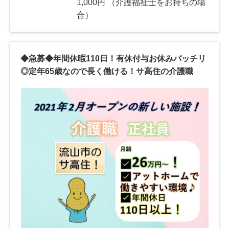
1,000円 （介護福祉士をお持ちの場
合）
◆急募◆年間休暇110日！有休付与お休みバッチリ
◎定年65歳なので長く働ける！サ高住の介護職