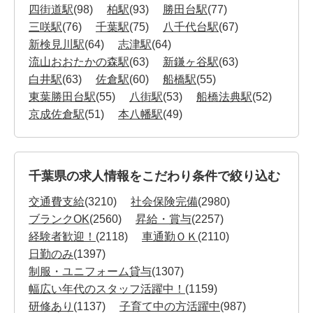
四街道駅
(98)
柏駅
(93)
勝田台駅
(77)
三咲駅
(76)
千葉駅
(75)
八千代台駅
(67)
新検見川駅
(64)
志津駅
(64)
流山おおたかの森駅
(63)
新鎌ヶ谷駅
(63)
白井駅
(63)
佐倉駅
(60)
船橋駅
(55)
東葉勝田台駅
(55)
八街駅
(53)
船橋法典駅
(52)
京成佐倉駅
(51)
本八幡駅
(49)
千葉県の求人情報をこだわり条件で絞り込む
交通費支給
(3210)
社会保険完備
(2980)
ブランクOK
(2560)
昇給・賞与
(2257)
経験者歓迎！
(2118)
車通勤ＯＫ
(2110)
日勤のみ
(1397)
制服・ユニフォーム貸与
(1307)
幅広い年代のスタッフ活躍中！
(1159)
研修あり
(1137)
子育て中の方活躍中
(987)