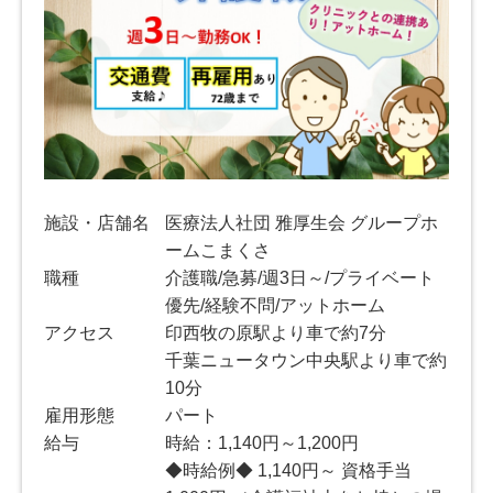
施設・店舗名
医療法人社団 雅厚生会 グループホ
ームこまくさ
職種
介護職/急募/週3日～/プライベート
優先/経験不問/アットホーム
アクセス
印西牧の原駅より車で約7分
千葉ニュータウン中央駅より車で約
10分
雇用形態
パート
給与
時給：1,140円～1,200円
◆時給例◆ 1,140円～ 資格手当