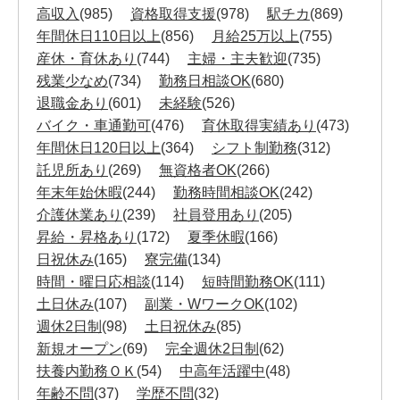
高収入
(985)
資格取得支援
(978)
駅チカ
(869)
年間休日110日以上
(856)
月給25万以上
(755)
産休・育休あり
(744)
主婦・主夫歓迎
(735)
残業少なめ
(734)
勤務日相談OK
(680)
退職金あり
(601)
未経験
(526)
バイク・車通勤可
(476)
育休取得実績あり
(473)
年間休日120日以上
(364)
シフト制勤務
(312)
託児所あり
(269)
無資格者OK
(266)
年末年始休暇
(244)
勤務時間相談OK
(242)
介護休業あり
(239)
社員登用あり
(205)
昇給・昇格あり
(172)
夏季休暇
(166)
日祝休み
(165)
寮完備
(134)
時間・曜日応相談
(114)
短時間勤務OK
(111)
土日休み
(107)
副業・WワークOK
(102)
週休2日制
(98)
土日祝休み
(85)
新規オープン
(69)
完全週休2日制
(62)
扶養内勤務ＯＫ
(54)
中高年活躍中
(48)
年齢不問
(37)
学歴不問
(32)