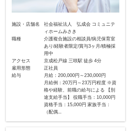
施設・店舗名
社会福祉法人 弘成会 コミュニテ
ィホームみさき
職種
介護複合施設の相談員/病児保育室
あり/経験者限定/賞与3ヶ月/積極採
用中
アクセス
京成松戸線 三咲駅 徒歩 4分
雇用形態
正社員
給与
月給：200,000円～230,000円
月給例：20万円～23万円程度 ※資
格や経験、前職の給与による 【別
途支給手当】 役職手当：10,000円
資格手当：15,000円 家族手当：
（配偶...