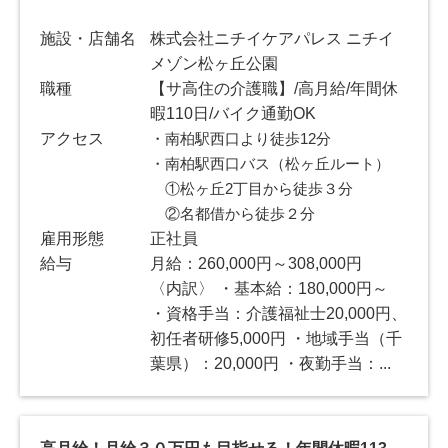
施設・店舗名
株式会社ニチイケアパレス ニチイ
メゾン松ヶ丘公園
職種
【サ高住の介護職】/高月給/年間休
暇110日/バイク通勤OK
アクセス
・南柏駅西口より徒歩12分
・南柏駅西口バス（松ヶ丘ルート）
①松ヶ丘2丁目から徒歩３分
②名都借から徒歩２分
雇用形態
正社員
給与
月給：260,000円～308,000円
〈内訳〉 ・基本給：180,000円～
・資格手当：介護福祉士20,000円、
初任者研修5,000円 ・地域手当（千
葉県）：20,000円 ・夜勤手当：...