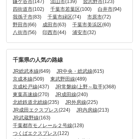
鎌ケ谷市
(147)
流山市
(139)
習志野市
(123)
四街道市
(102)
千葉市若葉区
(100)
白井市
(94)
我孫子市
(83)
千葉市緑区
(74)
市原市
(72)
野田市
(66)
成田市
(63)
千葉市美浜区
(60)
八街市
(56)
印西市
(44)
浦安市
(32)
千葉県の人気の路線
JR総武本線
(649)
JR中央・総武線
(615)
京成本線
(509)
東武野田線
(489)
京成松戸線
(437)
JR常磐線(上野～取手)
(368)
東葉高速線
(270)
JR成田線
(240)
北総鉄道北総線
(235)
JR外房線
(225)
JR成田エクスプレス
(224)
JR内房線
(213)
JR武蔵野線
(163)
千葉都市モノレール２号線
(128)
つくばエクスプレス
(122)