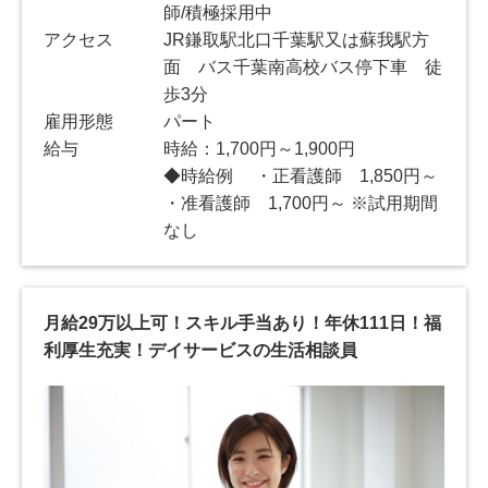
師/積極採用中
アクセス
JR鎌取駅北口千葉駅又は蘇我駅方
面 バス千葉南高校バス停下車 徒
歩3分
雇用形態
パート
給与
時給：1,700円～1,900円
◆時給例 ・正看護師 1,850円～
・准看護師 1,700円～ ※試用期間
なし
月給29万以上可！スキル手当あり！年休111日！福
利厚生充実！デイサービスの生活相談員