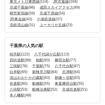
東京メトロ東西線
(114)
JR京葉線
(104)
京成千葉線
(96)
成田スカイアクセス
(89)
都営新宿線
(59)
京成千原線
(54)
JR東金線
(43)
小湊鉄道線
(37)
流鉄流山線
(31)
ユーカリが丘線
(23)
千葉県の人気の駅
稲毛駅
(122)
八千代緑が丘駅
(113)
四街道駅
(98)
柏駅
(93)
勝田台駅
(77)
三咲駅
(76)
千葉駅
(75)
八千代台駅
(67)
白井駅
(65)
新検見川駅
(64)
志津駅
(64)
流山おおたかの森駅
(63)
新鎌ヶ谷駅
(63)
佐倉駅
(60)
船橋駅
(55)
東葉勝田台駅
(55)
八街駅
(53)
船橋法典駅
(52)
京成佐倉駅
(51)
本八幡駅
(49)