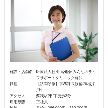
施設・店舗名
医療法人社団 昌健会 みんなのライ
フサポートクリニック蘇我
職種
【訪問診療】事務課長候補/積極採
用中
アクセス
蘇我駅[東口]徒歩3分
雇用形態
正社員
給与
月給：266,000円～330,000円