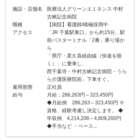
施設・店舗名
医療法人グリーンエミネンス 中村
古峡記念病院
職種
【病院】看護師/積極採用中
アクセス
「JR 千葉駅東口」から約15分。駅
前バスターミナル「2番」乗り場か
ら
「県庁・星久喜経由線（快速を除
く）」に乗車し、
西千葉寺・中村古峡記念病院・うら
ら介護医療院前」下車すぐ。
雇用形態
正社員
給与
月給：286,263円～323,450円
◆月給例 286,263～323,450円 ※
資格、経験考慮し決定します。 ◆
年収例 4,214,208～4,809,200円
◆手当など ・ベース...