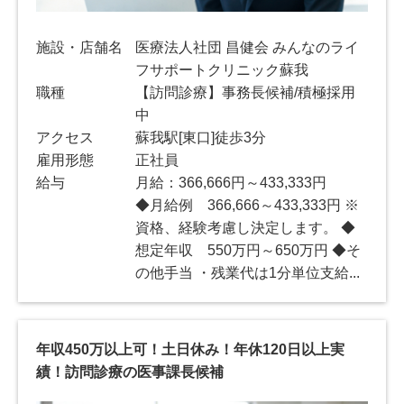
施設・店舗名
医療法人社団 昌健会 みんなのライ
フサポートクリニック蘇我
職種
【訪問診療】事務長候補/積極採用
中
アクセス
蘇我駅[東口]徒歩3分
雇用形態
正社員
給与
月給：366,666円～433,333円
◆月給例 366,666～433,333円 ※
資格、経験考慮し決定します。 ◆
想定年収 550万円～650万円 ◆そ
の他手当 ・残業代は1分単位支給...
年収450万以上可！土日休み！年休120日以上実
績！訪問診療の医事課長候補