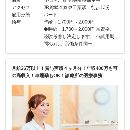
職種
【病院】看護師/積極採用中
アクセス
JR総武本線東千葉駅 徒歩13分
雇用形態
パート
給与
時給：1,700円～2,000円
◆時給 1,700～2,000円 ※資格、
経験考慮し決定します。 ※試用期
間3カ月。労働条件同一。
月給26万以上！賞与実績４ヶ月分！年収400万も可
の高収入！車通勤もOK！診療所の医療事務