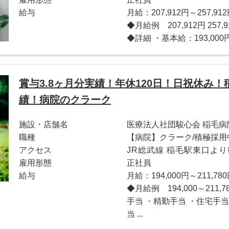
給与
月給：207,912円～257,91
◆月給例 207,912円 2
◆詳細 ・基本給：193,000円～
賞与3.8ヶ月分実績！年休120日！日祝休み
績！病院のクラーク
施設・店舗名
医療法人社団駿心会 稲毛病
職種
【病院】クラーク/積極採用
アクセス
JR総武線 稲毛駅東口より
雇用形態
正社員
給与
月給：194,000円～211,78
◆月給例 194,000～21
手当 ・精勤手当 ・住宅手当
当 ...