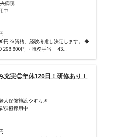
中央病院
用中
分
0円
1,800円 ※資格、経験考慮し決定します。 ◆
298,600円 ・職務手当 43...
み充実◎年休120日！研修あり！
護老人保健施設やすらぎ
職/積極採用中
0円