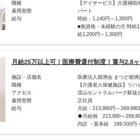
職種
【デイサービス】介護補助/
雇用形態
パート
給与
時給：1,140円～1,300円
■無資格・未経験の方 時給1,
給1,200円～1,300円
月給25万以上可！医療費還付制度！賞与2.8
施設・店舗名
医療法人徳洲会 まつど徳洲
職種
【介護老人保健施設】リハ
アクセス
流山セントラルパーク駅徒歩
雇用形態
正社員
給与
月給：213,990円～269,99
◆月給例 213,990～26
内訳 ・基本給 189,500円～