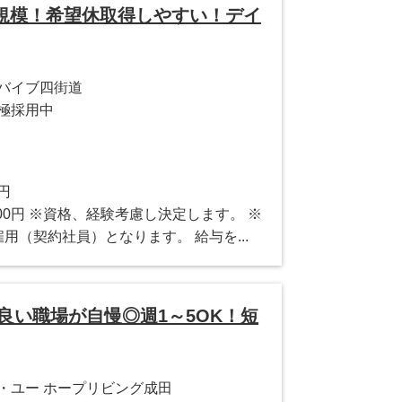
規模！希望休取得しやすい！デイ
リバイブ四街道
極採用中
0円
0,000円 ※資格、経験考慮し決定します。 ※
用（契約社員）となります。 給与を...
良い職場が自慢◎週1～5OK！短
・ユー ホープリビング成田