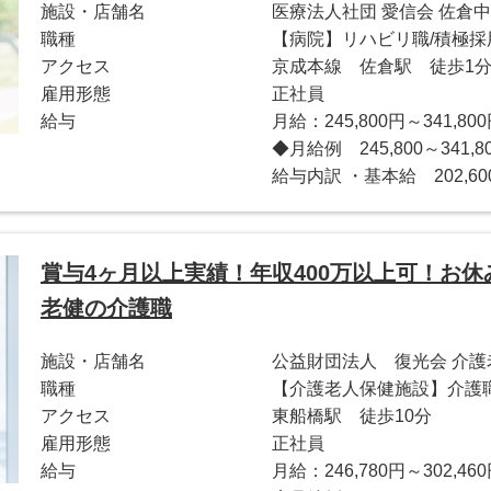
施設・店舗名
医療法人社団 愛信会 佐倉
職種
【病院】リハビリ職/積極採
アクセス
京成本線 佐倉駅 徒歩1
雇用形態
正社員
給与
月給：245,800円～341,80
◆月給例 245,800～34
給与内訳 ・基本給 202,600 
賞与4ヶ月以上実績！年収400万以上可！お休
老健の介護職
施設・店舗名
公益財団法人 復光会 介
職種
【介護老人保健施設】介護
アクセス
東船橋駅 徒歩10分
雇用形態
正社員
給与
月給：246,780円～302,46