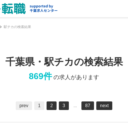
駅チカの検索結果
千葉県・駅チカの検索結果
869件
の求人があります
prev
1
2
3
...
87
next