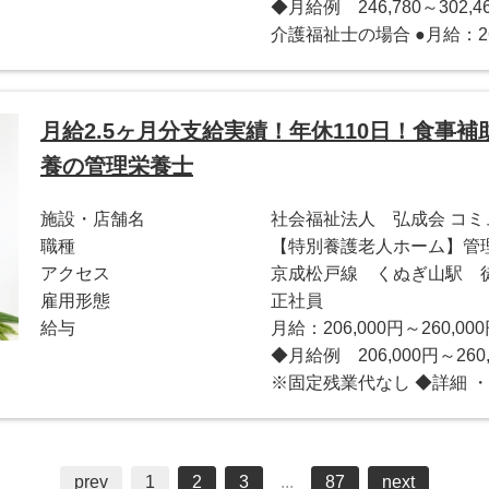
◆月給例 246,780～30
介護福祉士の場合 ●月給：262
月給2.5ヶ月分支給実績！年休110日！食事
養の管理栄養士
施設・店舗名
社会福祉法人 弘成会 コ
職種
【特別養護老人ホーム】管
アクセス
京成松戸線 くぬぎ山駅 
雇用形態
正社員
給与
月給：206,000円～260,00
◆月給例 206,000円～2
※固定残業代なし ◆詳細 ・ベース
prev
1
2
3
...
87
next