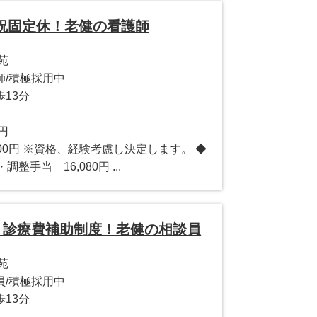
祝固定休！老健の看護師
苑
師/積極採用中
13分
0円
4,000円 ※資格、経験考慮し決定します。 ◆
調整手当 16,080円 ...
日！診療費補助制度！老健の相談員
苑
員/積極採用中
13分