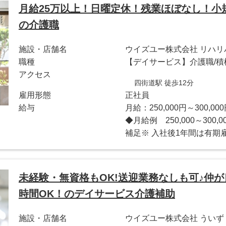
月給25万以上！日曜定休！残業ほぼなし！小
の介護職
施設・店舗名
ウイズユー株式会社 リハ
職種
【デイサービス】介護職/積
アクセス
四街道駅 徒歩12分
雇用形態
正社員
給与
月給：250,000円～300,00
◆月給例 250,000～30
補足※ 入社後1年間は有期雇
未経験・無資格もOK!送迎業務なしも可♪仲が
時間OK！のデイサービス介護補助
施設・店舗名
ウイズユー株式会社 ういず