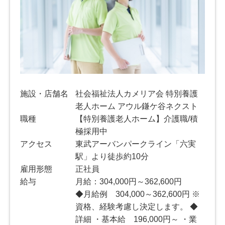
施設・店舗名
社会福祉法人カメリア会 特別養護
老人ホーム アウル鎌ケ谷ネクスト
職種
【特別養護老人ホーム】介護職/積
極採用中
アクセス
東武アーバンパークライン「六実
駅」より徒歩約10分
雇用形態
正社員
給与
月給：304,000円～362,600円
◆月給例 304,000～362,600円 ※
資格、経験考慮し決定します。 ◆
詳細 ・基本給 196,000円～ ・業