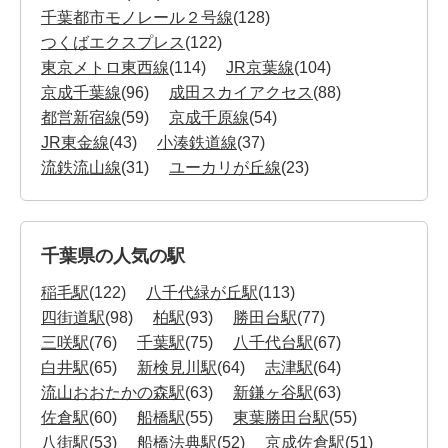
千葉都市モノレール２号線
(128)
つくばエクスプレス
(122)
東京メトロ東西線
(114)
JR京葉線
(104)
京成千葉線
(96)
成田スカイアクセス
(88)
都営新宿線
(59)
京成千原線
(54)
JR東金線
(43)
小湊鉄道線
(37)
流鉄流山線
(31)
ユーカリが丘線
(23)
千葉県の人気の駅
稲毛駅
(122)
八千代緑が丘駅
(113)
四街道駅
(98)
柏駅
(93)
勝田台駅
(77)
三咲駅
(76)
千葉駅
(75)
八千代台駅
(67)
白井駅
(65)
新検見川駅
(64)
志津駅
(64)
流山おおたかの森駅
(63)
新鎌ヶ谷駅
(63)
佐倉駅
(60)
船橋駅
(55)
東葉勝田台駅
(55)
八街駅
(53)
船橋法典駅
(52)
京成佐倉駅
(51)