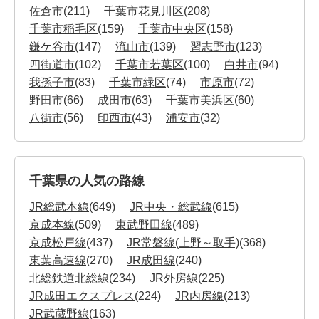
佐倉市
(211)
千葉市花見川区
(208)
千葉市稲毛区
(159)
千葉市中央区
(158)
鎌ケ谷市
(147)
流山市
(139)
習志野市
(123)
四街道市
(102)
千葉市若葉区
(100)
白井市
(94)
我孫子市
(83)
千葉市緑区
(74)
市原市
(72)
野田市
(66)
成田市
(63)
千葉市美浜区
(60)
八街市
(56)
印西市
(43)
浦安市
(32)
千葉県の人気の路線
JR総武本線
(649)
JR中央・総武線
(615)
京成本線
(509)
東武野田線
(489)
京成松戸線
(437)
JR常磐線(上野～取手)
(368)
東葉高速線
(270)
JR成田線
(240)
北総鉄道北総線
(234)
JR外房線
(225)
JR成田エクスプレス
(224)
JR内房線
(213)
JR武蔵野線
(163)