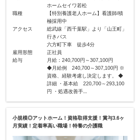
ホームセイワ若松
職種
【特別養護老人ホーム】看護師/積
極採用中
アクセス
総武線「西千葉駅」より「山王町」
行きバス
六方町下車 徒歩4分
雇用形態
正社員
給与
月給：240,700円～307,100円
◆月給例 240,700～307,100円 ※
資格、経験考慮し決定します。 ◆
詳細 ・基本給 220,700～293,100
円 ・処遇改善手...
小規模◎アットホーム！資格取得支援！賞与3.6ヶ
月実績！定着率高い職場！特養の介護職