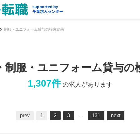
制服・ユニフォーム貸与の検索結果
・制服・ユニフォーム貸与の
1,307件
の求人があります
prev
1
2
3
...
131
next