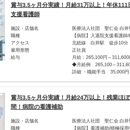
賞与3.5ヶ月分実績！月給31万以上！年休11
支援看護師
施設・店舗名
医療法人社団 聖仁会 白井
職種
【病院】入退院支援看護師/
アクセス
北総線 白井駅 徒歩10分
雇用形態
正社員
給与
月給：265,100円～311,60
◆月給例 265,100～31
詳細 ・職能手当 35,000円 
賞与3.5ヶ月分実績！月給24万以上！残業ほぼ
間！病院の看護補助
施設・店舗名
医療法人社団 聖仁会 白井
職種
【病院】看護補助/積極採用