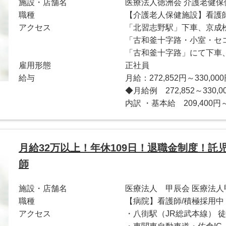
施設・店舗名
医療法人徳洲会 介護老健
職種
【介護老人保健施設】看護
アクセス
「北習志野駅」下車、京成
「古和釜十字路・小室・セ
「古和釜十字路」にて下車
雇用形態
正社員
給与
月給：272,852円～330,00
◆月給例 272,852～33
内訳 ・基本給 209,400円～
月給32万以上！年休109日！退職金制度！
師
施設・店舗名
医療法人 甲辰会 医療法
職種
【病院】看護師/積極採用中
アクセス
・八街駅（JR総武本線） 徒