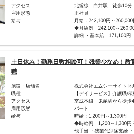
アクセス
北総線 白井駅 徒歩10分
雇用形態
正社員
給与
月給：242,100円～260,00
◆月給例 242,100～26
詳細 ・基本給 171,100円 
土日休み！勤務日数相談可！残業少なめ！教
職
施設・店舗名
株式会社エムシーサイト 
職種
【デイサービス】介護職/積
アクセス
京成本線 鬼越駅から徒歩
雇用形態
パート
給与
時給：1,200円～1,300円
◆時給例 1,200～1,30
他手当 ・残業代別途支給 