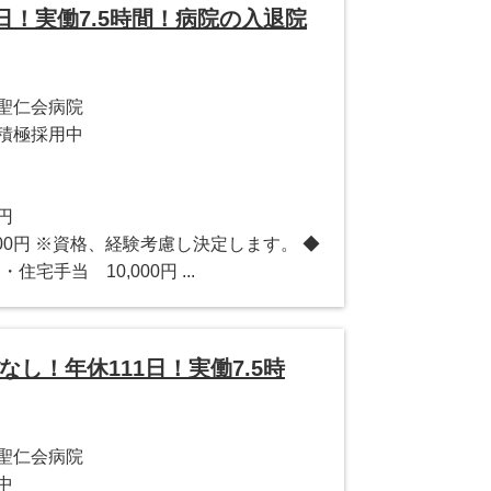
1日！実働7.5時間！病院の入退院
聖仁会病院
積極採用中
0円
1,600円 ※資格、経験考慮し決定します。 ◆
・住宅手当 10,000円 ...
なし！年休111日！実働7.5時
聖仁会病院
中