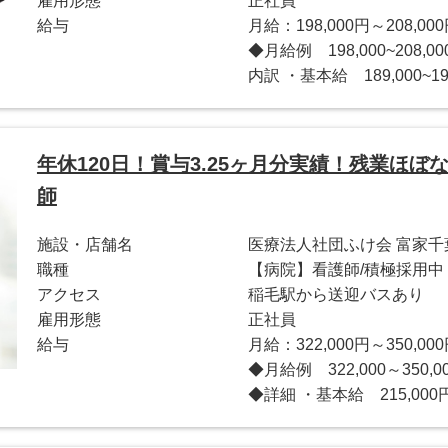
雇用形態
正社員
給与
月給：198,000円～208,00
◆月給例 198,000~208
内訳 ・基本給 189,000~19
年休120日！賞与3.25ヶ月分実績！残業ほ
師
施設・店舗名
医療法人社団ふけ会 富家千
職種
【病院】看護師/積極採用中
アクセス
稲毛駅から送迎バスあり
雇用形態
正社員
給与
月給：322,000円～350,00
◆月給例 322,000～35
◆詳細 ・基本給 215,000円