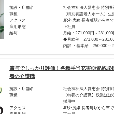
施設・店舗名
社会福祉法人愛恵会 特別
職種
【特別養護老人ホーム】生
アクセス
JR外房線 長者町駅から車で
雇用形態
正社員
給与
月給：271,000円～281,00
◆月給例 271,000～28
内訳 ・基本給 250,000～26
賞与でしっかり評価！各種手当充実◎資格取得
養の介護職
施設・店舗名
社会福祉法人愛恵会 特別
職種
【特養の介護職】残業ほぼなし
採用中
アクセス
JR外房線 長者町駅から車で