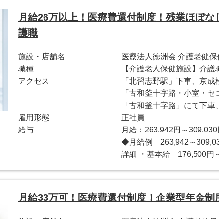
月給26万以上！医療費還付制度！残業ほぼな
護職
施設・店舗名
医療法人徳洲会 介護老健
職種
【介護老人保健施設】介護
アクセス
「北習志野駅」下車、京成
「古和釜十字路・小室・セ
「古和釜十字路」にて下車
雇用形態
正社員
給与
月給：263,942円～309,03
◆月給例 263,942～30
詳細 ・基本給 176,500円～
月給33万可！医療費還付制度！企業型年金制