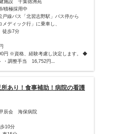
保健施設 千葉徳洲苑
師/積極採用中
松戸線バス「北習志野駅」バス停から
コメディック行」に乗車し、
、徒歩7分
0円
0,000円 ※資格、経験考慮し決定します。 ◆
 ・調整手当 16,752円...
託児所あり！食事補助！病院の看護
人甲辰会 海保病院
歩10分