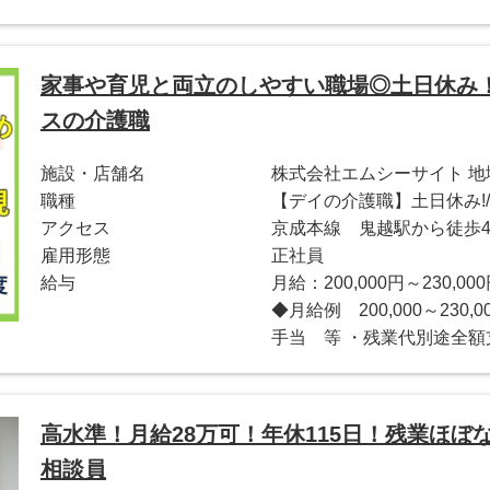
家事や育児と両立のしやすい職場◎土日休み
スの介護職
施設・店舗名
株式会社エムシーサイト 
職種
【デイの介護職】土日休み!/3
アクセス
京成本線 鬼越駅から徒歩
雇用形態
正社員
給与
月給：200,000円～230,00
◆月給例 200,000～23
手当 等 ・残業代別途全額支
高水準！月給28万可！年休115日！残業ほ
相談員