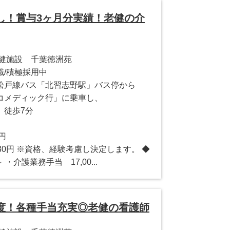
し！賞与3ヶ月分実績！老健の介
保健施設 千葉徳洲苑
職/積極採用中
松戸線バス「北習志野駅」バス停から
コメディック行」に乗車し、
、徒歩7分
0円
9,030円 ※資格、経験考慮し決定します。 ◆
 ・介護業務手当 17,00...
度！各種手当充実◎老健の看護師