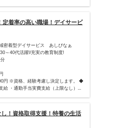
！定着率の高い職場！デイサービ
地域密着型デイサービス あしびなぁ
0～40代活躍!/充実の教育制度!
4分
0円
0,000円 ※資格、経験考慮し決定します。 ◆
給 ・通勤手当実費支給（上限なし）...
ぼなし！資格取得支援！特養の生活